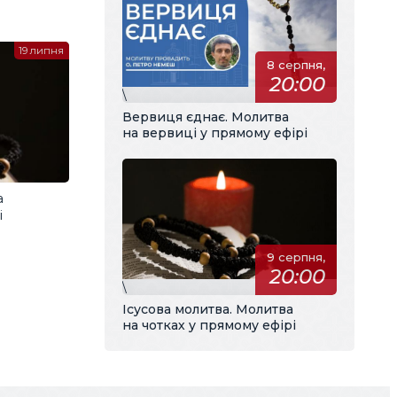
19 липня
8 серпня,
20:00
\
Вервиця єднає. Молитва
на вервиці у прямому ефірі
а
і
9 серпня,
20:00
\
Ісусова молитва. Молитва
на чотках у прямому ефірі