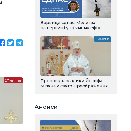
а
Вервиця єднає. Молитва
на вервиці у прямому ефірі
6 серпня
Проповідь владики Йосифа
27 липня
Міляна у свято Преображення
Господнього
Анонси