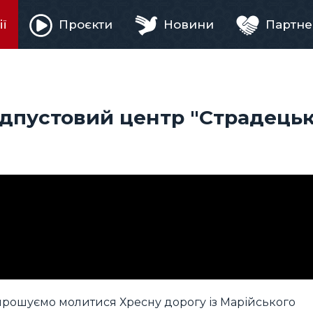
ії
Проєкти
Новини
Партне
ня
ідпустовий центр "Страдець
запрошуємо молитися Хресну дорогу із Марійського