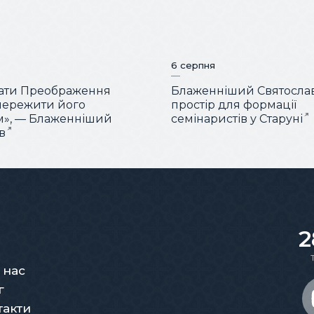
6 серпня
вати Преображення
Блаженніший Святослав
пережити його
простір для формації
м», — Блаженніший
семінаристів у Старуні
в
2
 нас
г
такти