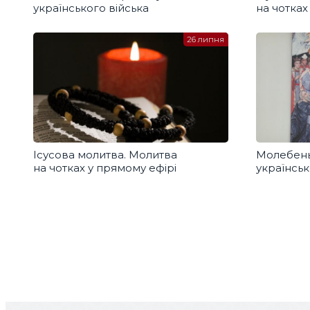
українського війська
на чотках
26 липня
Ісусова молитва. Молитва
Молебень
на чотках у прямому ефірі
українськ