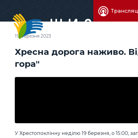
Живе
Трансляц
телебачен
19 березня 2023
Хресна дорога наживо. В
гора"
У Хрестопоклінну неділю 19 березня, о 15:00, 