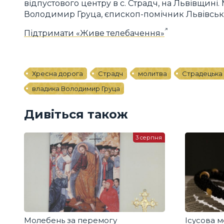
відпустового центру в с. Страдч, на Львівщині
Володимир Груца, єпископ-помічник Львівськ
Підтримати «Живе телебачення»
Хресна дорога
Страдч
молитва
Страдецька
владика Володимир Груца
Дивіться також
3 серпня
Молебень за перемогу
Ісусова м