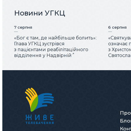
Новини УГКЦ
7 серпня
6 серпня
«Бог є там, де найбільше болить»:
«Святку
Глава УГКЦ зустрівся
означає 
з пацієнтами реабілітаційного
з Христо
відділення у Надвірній
Святосла
Про
Бло
Кон