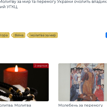
. Молитву за мир та перемогу України очолить владик
ий УГКЦ.
 гора
Війна
молитва за мир
2 серпня
олитва. Молитва
Молебень за перемогу