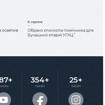
6 серпня
 освятив
Обрано єпископа-помічника для
Бучацької єпархії УГКЦ
87+
354+
25+
тисяч
тисяч
тисяч