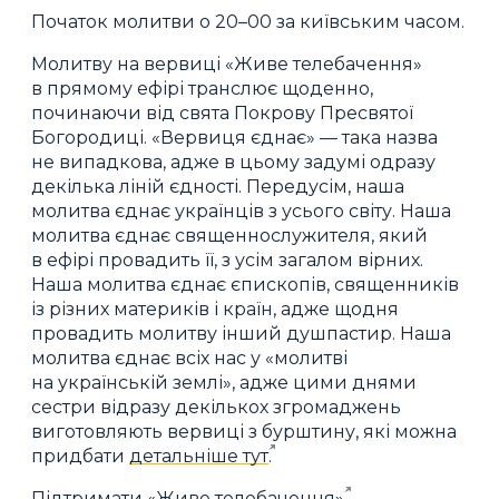
Початок молитви о 20–00 за київським часом.
Молитву на вервиці «Живе телебачення»
в прямому ефірі транслює щоденно,
починаючи від свята Покрову Пресвятої
Богородиці. «Вервиця єднає» — така назва
не випадкова, адже в цьому задумі одразу
декілька ліній єдності. Передусім, наша
молитва єднає українців з усього світу. Наша
молитва єднає священнослужителя, який
в ефірі провадить її, з усім загалом вірних.
Наша молитва єднає єпископів, священників
із різних материків і країн, адже щодня
провадить молитву інший душпастир. Наша
молитва єднає всіх нас у «молитві
на українській землі», адже цими днями
сестри відразу декількох згромаджень
виготовляють вервиці з бурштину, які можна
придбати
детальніше тут
.
Підтримати «Живе телебачення»