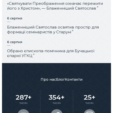
«Святкувати Преображення означає пережити
його з Христом», — Блаженніший Святослав
6 серпня
Блаженніший Святослав освятив простір для
формації семінаристів у Старуні
6 серпня
Обрано єпископа-помічника для Бучацької
єпархії УГКЦ
Про нас
Блог
Контакти
287+
354+
25+
тисяч
тисяч
тисяч