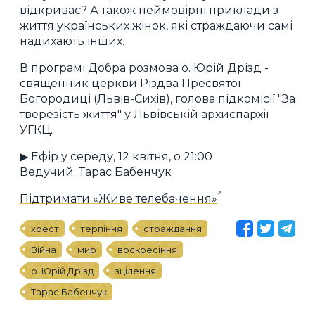
відкриває? А також неймовірні приклади з
життя українських жінок, які страждаючи самі
надихають інших.
В програмі Добра розмова о. Юрій Дрізд -
священник церкви Різдва Пресвятої
Богородиці (Львів-Сихів), голова підкомісії "За
тверезість життя" у Львівській архиєпархії
УГКЦ.
▶ Ефір у середу, 12 квітня, о 21:00
Ведучий: Тарас Бабенчук
Підтримати «Живе телебачення»
хрест
терпіння
страждання
Війна
мир
воскресіння
о. Юрій Дрізд
зцілення
Тарас Бабенчук