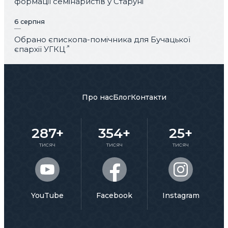
формації семінаристів у Старуні
6 серпня
Обрано єпископа-помічника для Бучацької
єпархії УГКЦ
Про нас
Блог
Контакти
287+
354+
25+
тисяч
тисяч
тисяч
YouTube
Facebook
Instagram