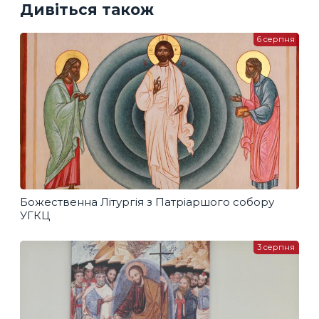
Дивіться також
6 серпня
Божественна Літургія з Патріаршого собору
УГКЦ
3 серпня