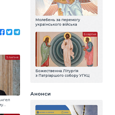
Молебень за перемогу
українського війська
6 серпня
5 липня
Божественна Літургія
з Патріаршого собору УГКЦ
Анонси
Ангел
му
м