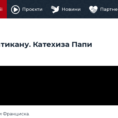
ії
Проєкти
Новини
Партне
ня
атикану. Катехиза Папи
пи Франциска.