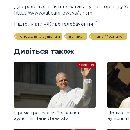
Джерело: трансляції з Ватикану на сторінці у Yo
https://www.vaticannews.va/it.html
Підтримати «Живе телебачення»
Генеральна аудієнція
Ватикан
Папа Франциск
Дивіться також
5 серпня
Пряма трансляція Загальної
Пряма тра
аудієнції Папи Лева XIV
аудієнції