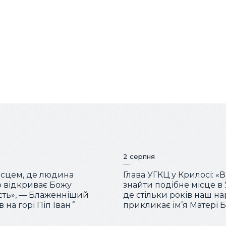
2 серпня
місцем, де людина
Глава УГКЦ у Крилосі: «
 відкриває Божу
знайти подібне місце в У
сть», — Блаженніший
де стільки років наш н
 на горі Піп Іван
прикликає ім’я Матері 