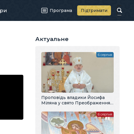
ри
Програма
Підтримати
Актуальне
6 серпня
Проповідь владики Йосифа
Міляна у свято Преображення
Господнього
6 серпня