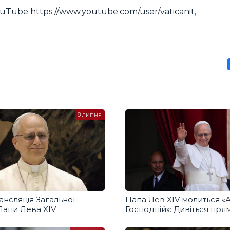
uTube https://www.youtube.com/user/vaticanit,
8 липня
нсляція Загальної
Папа Лев XIV молиться «
 Папи Лева XIV
Господній»: Дивіться пря
трансляцію з українськи
перекладом