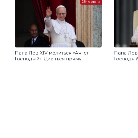
28 червня
Папа Лев XIV молиться «Ангел
Папа Лев
Господній»: Дивіться пряму
Господній
трансляцію з українським
трансляці
перекладом
перекла