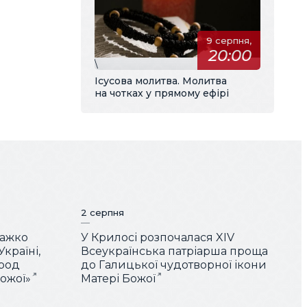
9 серпня,
20:00
\
Ісусова молитва. Молитва
на чотках у прямому ефірі
2 серпня
Важко
У Крилосі розпочалася XIV
країні,
Всеукраїнська патріарша проща
арод
до Галицької чудотворної ікони
Божої»
Матері Божої