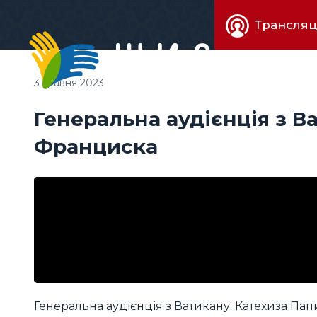
Живе
Трансляц
телебачен
3 травня 2023
Генеральна аудієнція з В
Франциска
Генеральна аудієнція з Ватикану. Катехиза Па