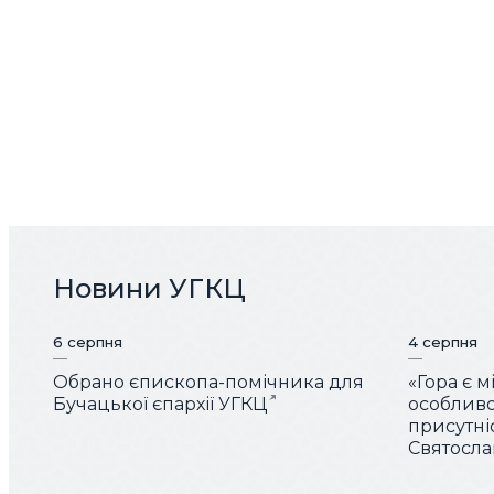
Новини УГКЦ
6 серпня
4 серпня
Обрано єпископа-помічника для
«Гора є 
Бучацької єпархії УГКЦ
особливо
присутні
Святослав