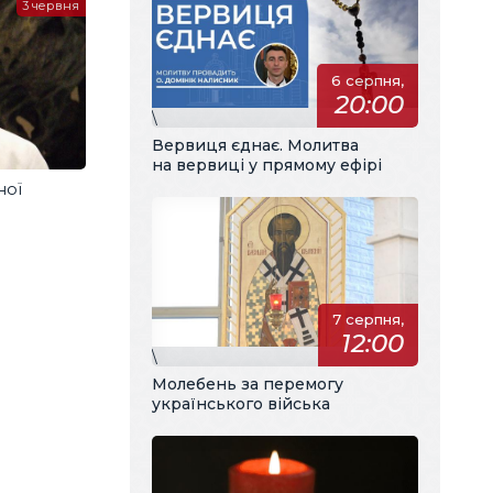
3 червня
6 серпня,
20:00
\
Вервиця єднає. Молитва
на вервиці у прямому ефірі
ної
7 серпня,
12:00
\
Молебень за перемогу
українського війська