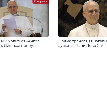
21 червня
 XIV молиться «Ангел
Пряма трансляція Загаль
»: Дивіться пряму
аудієнції Папи Лева XIV
ю з українським
дом