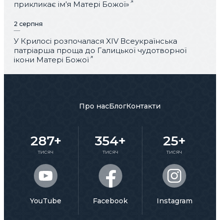
прикликає ім’я Матері Божої»
2 серпня
У Крилосі розпочалася XIV Всеукраїнська
патріарша проща до Галицької чудотворної
ікони Матері Божої
Про нас
Блог
Контакти
287+
354+
25+
тисяч
тисяч
тисяч
YouTube
Facebook
Instagram