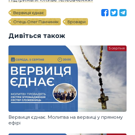
Вервиця єднає
Отець Олег Панчиняк
Бровари
Дивіться також
5 серпня
Вервиця єднає. Молитва на вервиці у прямому
ефірі