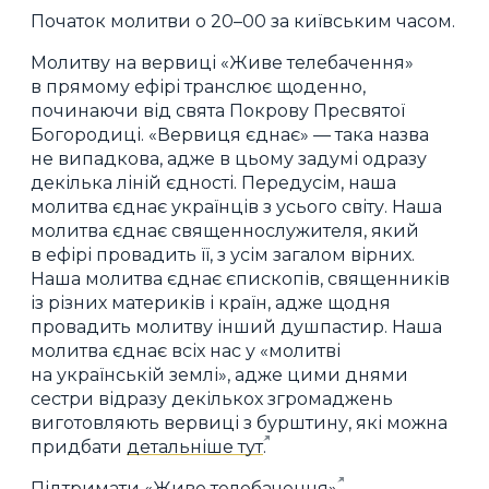
Початок молитви о 20–00 за київським часом.
Молитву на вервиці «Живе телебачення»
в прямому ефірі транслює щоденно,
починаючи від свята Покрову Пресвятої
Богородиці. «Вервиця єднає» — така назва
не випадкова, адже в цьому задумі одразу
декілька ліній єдності. Передусім, наша
молитва єднає українців з усього світу. Наша
молитва єднає священнослужителя, який
в ефірі провадить її, з усім загалом вірних.
Наша молитва єднає єпископів, священників
із різних материків і країн, адже щодня
провадить молитву інший душпастир. Наша
молитва єднає всіх нас у «молитві
на українській землі», адже цими днями
сестри відразу декількох згромаджень
виготовляють вервиці з бурштину, які можна
придбати
детальніше тут
.
Підтримати «Живе телебачення»