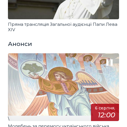
Пряма трансляція Загальної аудієнції Папи Лева
XIV
Анонси
6 серпня,
12:00
\
Молебень за перемогу українського війська