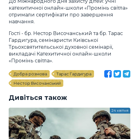
До Міжнародного дня захисту дітей: учні
катехитичної онлайн-школи «Промінь світла»
отримали сертифікати про завершення
навчання.
Гості - бр. Нестор Височанський та бр. Тарас
Гардигура, семінаристи Київської
Трьохсвятительської духовної семінарії,
викладачі Катехитичної онлайн-школи
«Промінь світла».
Добра розмова
Тарас Гардигура
Нестор Височанський
Дивіться також
24 квітня