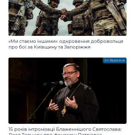
«Ми стаємо іншими»: одкровення добровольця
про бої за Київщину та Запоріжжя
24 березня
15 років інтронізації Блаженнішого Святослава:
Леся Тельнюк про феномен Патріарха