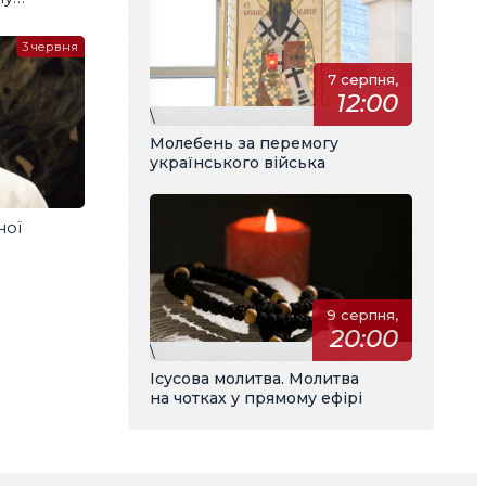
м
3 червня
7 серпня,
12:00
\
Молебень за перемогу
українського війська
ної
9 серпня,
20:00
\
Ісусова молитва. Молитва
на чотках у прямому ефірі