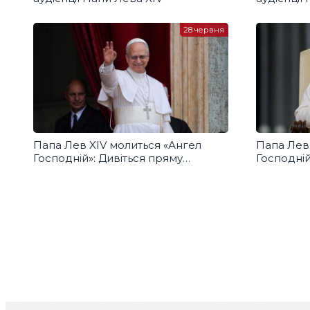
28 червня
Папа Лев XIV молиться «Ангел
Папа Лев
Господній»: Дивіться пряму
Господній
трансляцію з українським
трансляці
перекладом
перекла