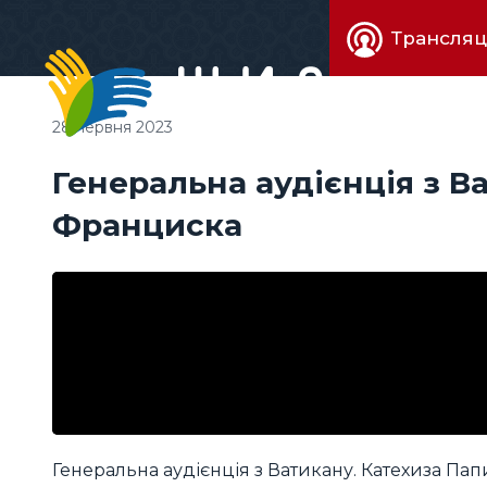
Живе
Трансляц
телебачен
28 червня 2023
Генеральна аудієнція з В
Франциска
Генеральна аудієнція з Ватикану. Катехиза Па