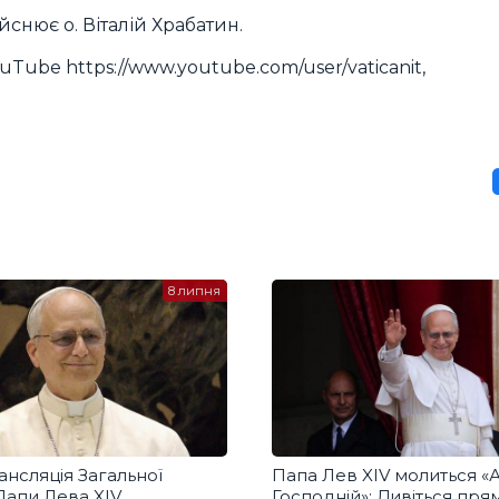
снює о. Віталій Храбатин.
uTube https://www.youtube.com/user/vaticanit,
8 липня
нсляція Загальної
Папа Лев XIV молиться «
 Папи Лева XIV
Господній»: Дивіться пря