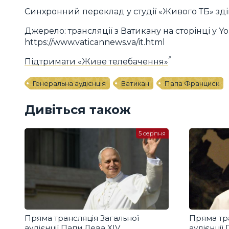
Синхронний переклад у студії «Живого ТБ» здій
Джерело: трансляції з Ватикану на сторінці у Yo
https://www.vaticannews.va/it.html
Підтримати «Живе телебачення»
Генеральна аудієнція
Ватикан
Папа Франциск
Дивіться також
5 серпня
Пряма трансляція Загальної
Пряма тра
аудієнції Папи Лева XIV
аудієнції