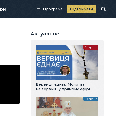
ри
Програма
Підтримати
Актуальне
6 серпня
Вервиця єднає. Молитва
на вервиці у прямому ефірі
6 серпня