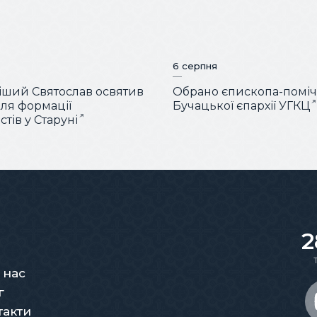
6 серпня
ший Святослав освятив
Обрано єпископа-помі
для формації
Бучацької єпархії УГКЦ
тів у Старуні
2
 нас
г
такти