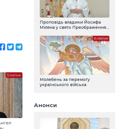
Проповідь владики Йосифа
Міляна у свято Преображення
Господнього
6 серпня
5 липня
Молебень за перемогу
українського війська
Анонси
Ангел
му