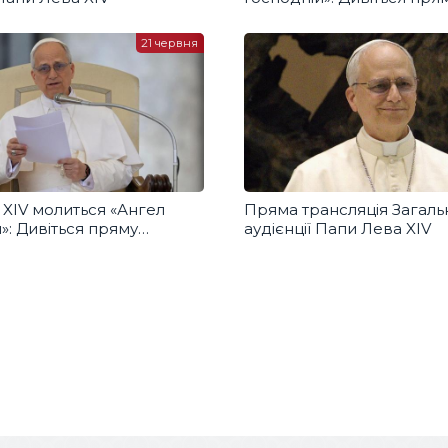
трансляцію з українськи
перекладом
21 червня
 XIV молиться «Ангел
Пряма трансляція Загаль
»: Дивіться пряму
аудієнції Папи Лева XIV
ю з українським
дом