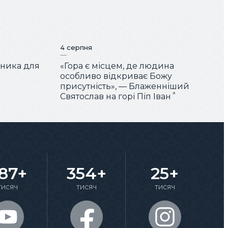
4 серпня
чника для
«Гора є місцем, де людина
особливо відкриває Божу
присутність», — Блаженніший
Святослав на горі Піп Іван
87+
354+
25+
тисяч
тисяч
тисяч