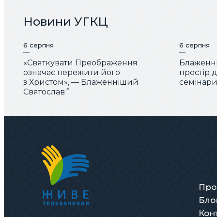
Новини УГКЦ
6 серпня
6 серпня
«Святкувати Преображення
Блаженні
означає пережити його
простір 
з Христом», — Блаженніший
семінарис
Святослав
Про
Бло
Кон