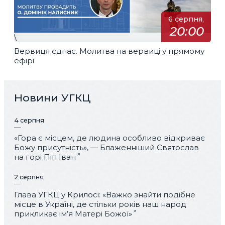
6 серпня,
20:00
\
Вервиця єднає. Молитва на вервиці у прямому
ефірі
Новини УГКЦ
4 серпня
«Гора є місцем, де людина особливо відкриває
Божу присутність», — Блаженніший Святослав
на горі Піп Іван
2 серпня
Глава УГКЦ у Крилосі: «Важко знайти подібне
місце в Україні, де стільки років наш народ
прикликає ім’я Матері Божої»