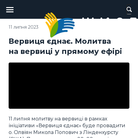
Головне
меню
11 липня 2023
Вервиця єднає. Молитва
на вервиці у прямому ефірі
11 липня молитву на вервиці в рамках
ініціативи «Вервиця єднає» буде провадити
о. Олвіян Микола Попович з Лінденхурсту