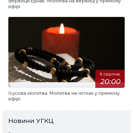
Вервиця єднає. Молитва на вервиці у прямому
ефірі
9 серпня,
20:00
\
Ісусова молитва. Молитва на чотках у прямому
ефірі
Новини УГКЦ