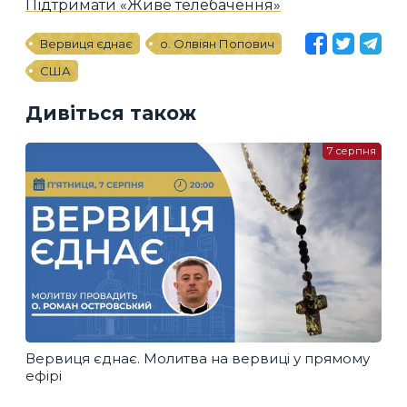
Підтримати «Живе телебачення»
Вервиця єднає
о. Олвіян Попович
США
Дивіться також
7 серпня
Вервиця єднає. Молитва на вервиці у прямому
ефірі