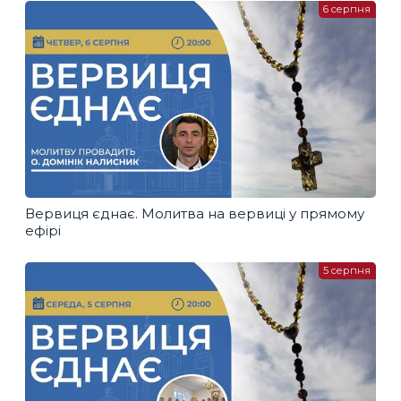
6 серпня
Вервиця єднає. Молитва на вервиці у прямому
ефірі
5 серпня