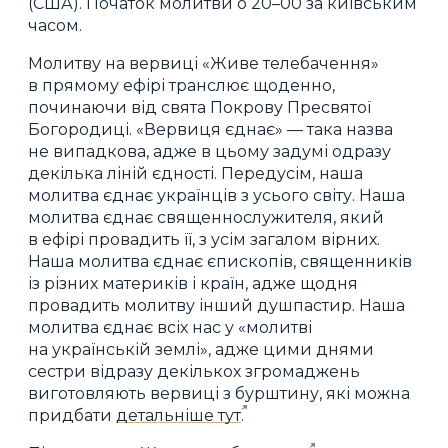
(США). Початок молитви о 20–00 за київським
часом.
Молитву на вервиці «Живе телебачення»
в прямому ефірі транслює щоденно,
починаючи від свята Покрову Пресвятої
Богородиці. «Вервиця єднає» — така назва
не випадкова, адже в цьому задумі одразу
декілька ліній єдності. Передусім, наша
молитва єднає українців з усього світу. Наша
молитва єднає священнослужителя, який
в ефірі провадить її, з усім загалом вірних.
Наша молитва єднає єпископів, священників
із різних материків і країн, адже щодня
провадить молитву інший душпастир. Наша
молитва єднає всіх нас у «молитві
на українській землі», адже цими днями
сестри відразу декількох згромаджень
виготовляють вервиці з бурштину, які можна
придбати
детальніше тут
.