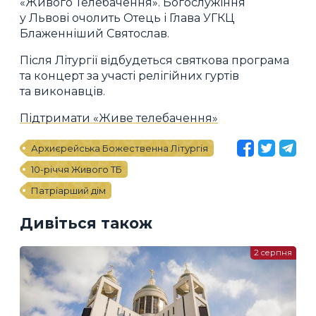
«Живого Телебачення». Богослужіння
у Львові очолить Отець і Глава УГКЦ
Блаженніший Святослав.
Після Літургії відбудеться святкова програма
та концерт за участі релігійних гуртів
та виконавців.
Підтримати «Живе телебачення»
Архиєрейська Божественна Літургія
10-річчя Живого ТБ
Патріарший дім
Дивіться також
2 серпня