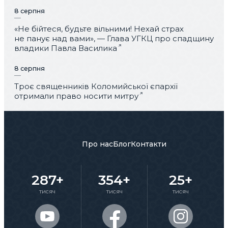
8 серпня
«Не бійтеся, будьте вільними! Нехай страх
не панує над вами», — Глава УГКЦ про спадщину
владики Павла Василика
8 серпня
Троє священників Коломийської єпархії
отримали право носити митру
Про нас
Блог
Контакти
287+
354+
25+
тисяч
тисяч
тисяч