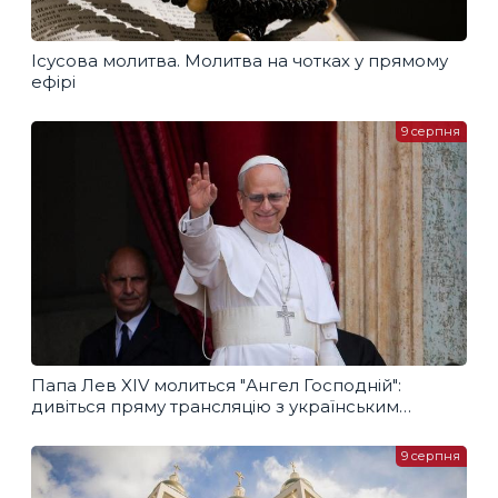
Ісусова молитва. Молитва на чотках у прямому
ефірі
9 серпня
Папа Лев XIV молиться "Ангел Господній":
дивіться пряму трансляцію з українським
перекладом
9 серпня