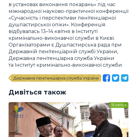
в установах виконання покарань» під час
міжнародної науково-практичної конференції
«Сучасність і перспективи пенітенціарної
душпастирської опіки». Конференція
відбувалась 13–14 квітня в Інституті
кримінально-виконавчої служби в Києві.
Організаторами є Душпастирська рада при
Державній пенітенціарній службі України,
Державна пенітенціарна служба України
та Інститут кримінально-виконавчої служби.
Державна пенітенціарна служба України
Дивіться також
15 квітня