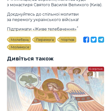
з монастиря Святого Василія Великого (Київ).
Доєднуйтесь до спільної молитви
за перемогу українського війська!
Підтримати «Живе телебачення»
Молебень
Перемога
Чортків
Молимося
Дивіться також
6 серпня