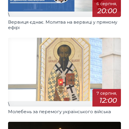
6 серпня,
20:00
\
Вервиця єднає. Молитва на вервиці у прямому
ефірі
7 серпня,
12:00
\
Молебень за перемогу українського війська