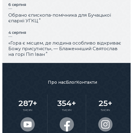
6 серпня
Обрано єпископа-помічника для Бучацької
єпархії УГКЦ
4 серпня
«Гора є місцем, де людина особливо відкриває
Божу присутність», — Блаженніший Святослав
на горі Піп Іван
Про нас
Блог
Контакти
287+
354+
25+
тисяч
тисяч
тисяч