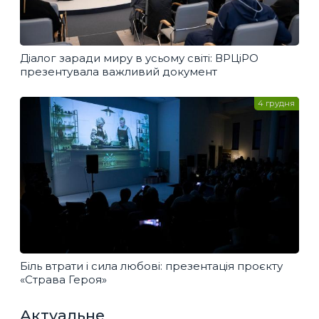
Діалог заради миру в усьому світі: ВРЦіРО
презентувала важливий документ
4 грудня
Біль втрати і сила любові: презентація проєкту
«Страва Героя»
Актуальне