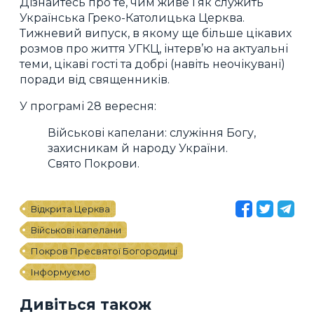
Дізнайтесь про те, чим живе і як служить
Українська Греко-Католицька Церква.
Тижневий випуск, в якому ще більше цікавих
розмов про життя УГКЦ, інтерв’ю на актуальні
теми, цікаві гості та добрі (навіть неочікувані)
поради від священників.
У програмі 28 вересня:
Військові капелани: служіння Богу,
захисникам й народу України.
Свято Покрови.
Відкрита Церква
Військові капелани
Покров Пресвятої Богородиці
Інформуємо
Дивіться також