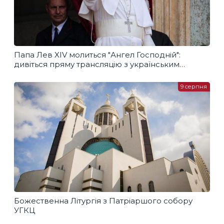
Папа Лев XIV молиться "Ангел Господній":
дивіться пряму трансляцію з українським
перекладом
9 серпня
Божественна Літургія з Патріаршого собору
УГКЦ