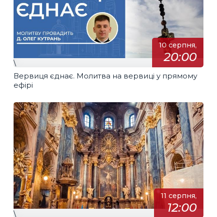
10 серпня,
20:00
\
Вервиця єднає. Молитва на вервиці у прямому
ефірі
11 серпня,
12:00
\