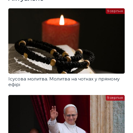
9 серпня
Ісусова молитва. Молитва на чотках у прямому
ефірі
9 серпня