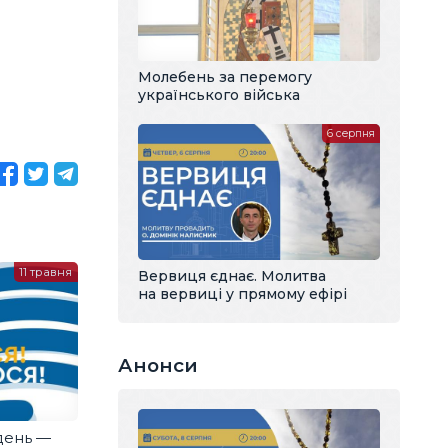
Молебень за перемогу
українського війська
6 серпня
11 травня
Вервиця єднає. Молитва
на вервиці у прямому ефірі
Анонси
день —