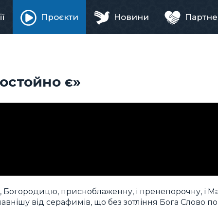
ії
Проєкти
Новини
Партне
ня
остойно є»
 Богородицю, присноблаженну, і пренепорочну, і Ма
лавнішу від серафимів, що без зотління Бога Слово п