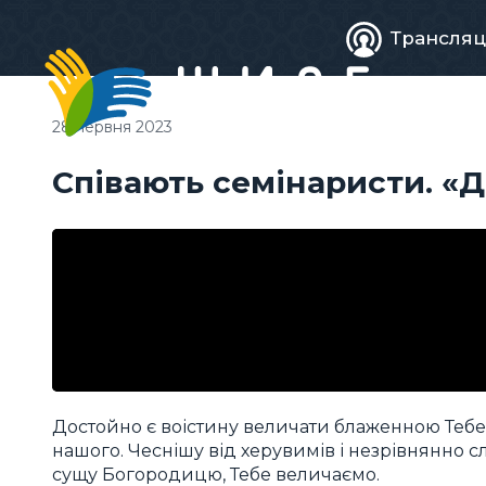
Живе
Трансляц
телебачен
28 червня 2023
Співають семінаристи. «Д
Достойно є воістину величати блаженною Тебе,
нашого. Чеснішу від херувимів і незрівнянно с
сущу Богородицю, Тебе величаємо.