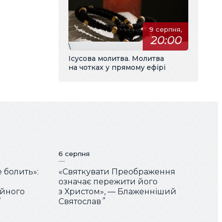
9 серпня,
20:00
\
Ісусова молитва. Молитва
на чотках у прямому ефірі
6 серпня
е болить»:
«Святкувати Преображення
означає пережити його
ійного
з Христом», — Блаженніший
Святослав