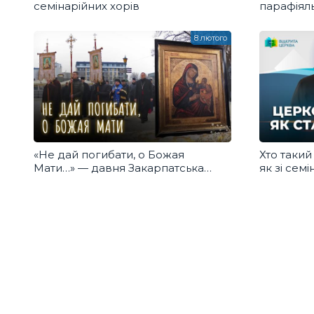
семінарійних хорів
парафіял
піснею д
8 лютого
«Не дай погибати, о Божая
Хто такий
Мати…» — давня Закарпатська
як зі сем
пісня до Богородиці
до Митро