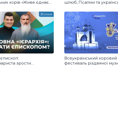
ьних хорів «Живе єднає
шлюб, Псалми та українсь
о Богородиці»
радикали!
30 січня
 єпископ:
Всеукраїнський хоровий
інариста зрости
фестиваль різдвяної муз
полита чи Глави Церкви?
«Victoria» 2024