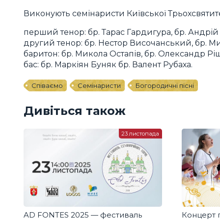
Виконують семінаристи Київської Трьохсвятите
перший тенор: бр. Тарас Гардигура, бр. Андрій
другий тенор: бр. Нестор Височанський, бр. М
баритон: бр. Микола Остапів, бр. Олександр Рі
бас: бр. Маркіян Буняк бр. Валент Рубаха.
Співаємо
Семінаристи
Богородичні пісні
Дивіться також
23 листопада
AD FONTES 2025 — фестиваль
Концерт 