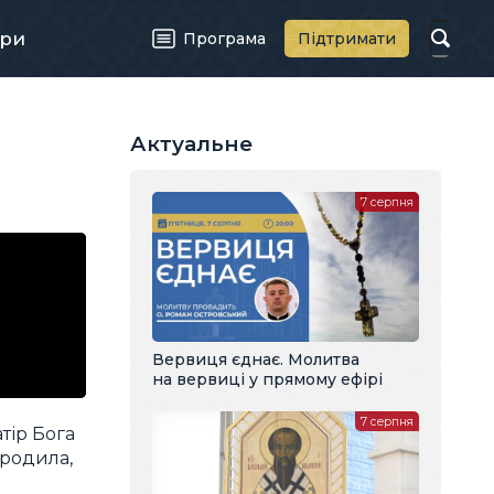
ри
Програма
Підтримати
Актуальне
7 серпня
Вервиця єднає. Молитва
на вервиці у прямому ефірі
7 серпня
тір Бога
ородила,