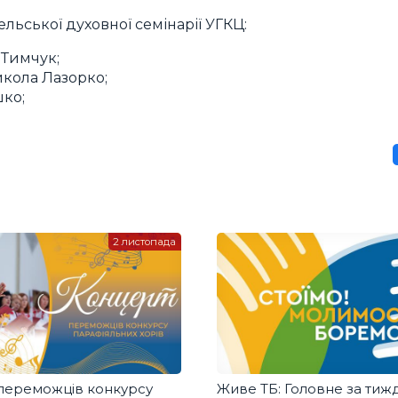
льської духовної семінарії УГКЦ:
 Тимчук;
икола Лазорко;
шко;
2 листопада
переможців конкурсу
Живе ТБ: Головне за тиж