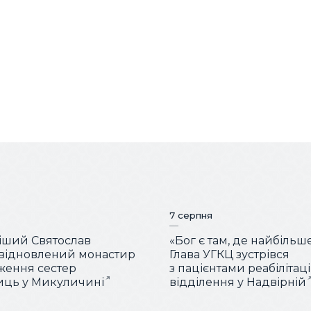
7 серпня
іший Святослав
«Бог є там, де найбільш
 відновлений монастир
Глава УГКЦ зустрівся
ження сестер
з пацієнтами реабілітац
иць у Микуличині
відділення у Надвірній