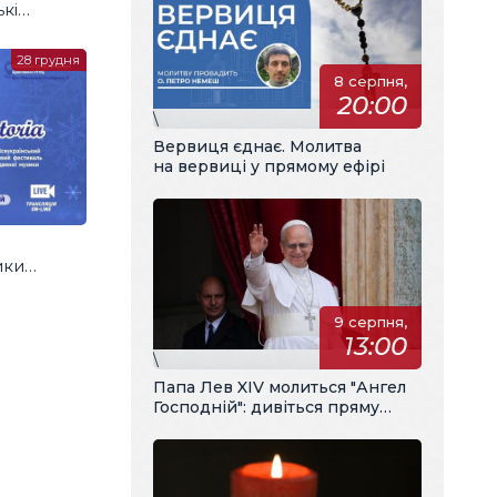
кі
28 грудня
8 серпня,
20:00
\
Вервиця єднає. Молитва
на вервиці у прямому ефірі
ики
9 серпня,
13:00
\
Папа Лев XIV молиться "Ангел
Господній": дивіться пряму
трансляцію з українським
перекладом