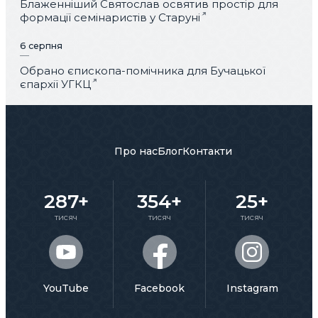
Блаженніший Святослав освятив простір для
формації семінаристів у Старуні
6 серпня
Обрано єпископа-помічника для Бучацької
єпархії УГКЦ
Про нас
Блог
Контакти
287+
354+
25+
тисяч
тисяч
тисяч
YouTube
Facebook
Instagram