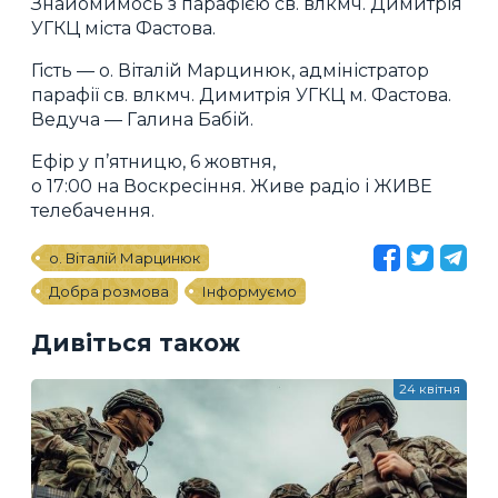
Знайомимось з парафією св. влкмч. Димитрія
УГКЦ міста Фастова.
Гість — о. Віталій Марцинюк, адміністратор
парафії св. влкмч. Димитрія УГКЦ м. Фастова.
Ведуча — Галина Бабій.
Ефір у п’ятницю, 6 жовтня,
о 17:00 на Воскресіння. Живе радіо і ЖИВЕ
телебачення.
о. Віталій Марцинюк
Добра розмова
Інформуємо
Дивіться також
24 квітня