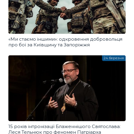
«Ми стаємо іншими»: одкровення добровольця
про бої за Київщину та Запоріжжя
24 березня
15 років інтронізації Блаженнішого Святослава:
Леся Тельнюк про феномен Патріарха