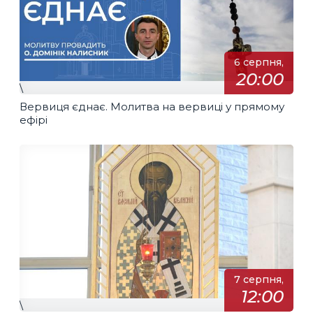
6 серпня,
20:00
\
Вервиця єднає. Молитва на вервиці у прямому
ефірі
7 серпня,
12:00
\