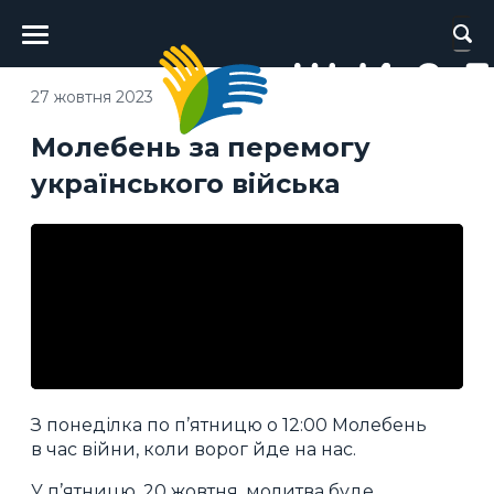
Головне
меню
27 жовтня 2023
Молебень за перемогу
українського війська
З понеділка по п’ятницю о 12:00 Молебень
в час війни, коли ворог йде на нас.
У п’ятницю, 20 жовтня, молитва буде