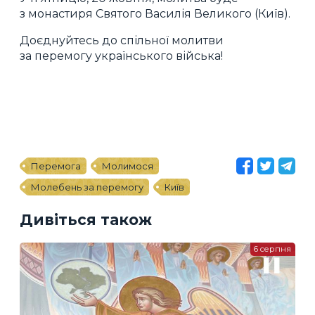
з монастиря Святого Василія Великого (Київ).
Доєднуйтесь до спільної молитви
за перемогу українського війська!
Перемога
Молимося
Молебень за перемогу
Київ
Дивіться також
6 серпня