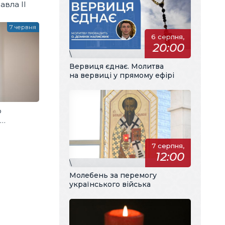
авла ІІ
7 червня
6 серпня,
20:00
\
Вервиця єднає. Молитва
на вервиці у прямому ефірі
о
7 серпня,
12:00
\
Молебень за перемогу
українського війська