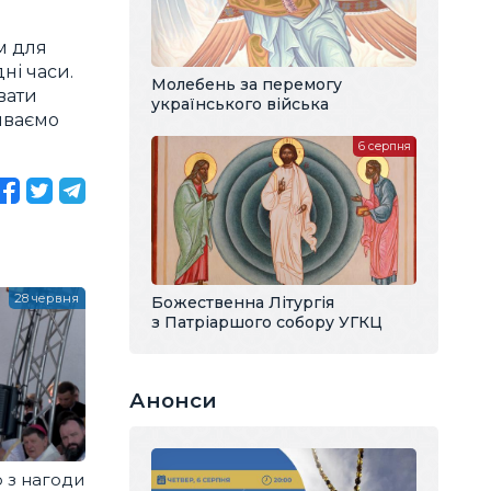
м для
ні часи.
Молебень за перемогу
вати
українського війська
риваємо
6 серпня
28 червня
Божественна Літургія
з Патріаршого собору УГКЦ
Анонси
 з нагоди