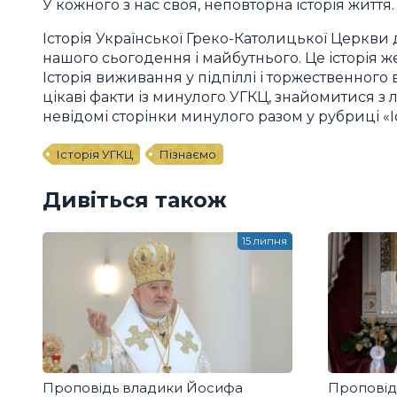
У кожного з нас своя, неповторна історія житт
Історія Української Греко-Католицької Церкви 
нашого сьогодення і майбутнього. Це історія ж
Історія виживання у підпіллі і торжественного
цікаві факти із минулого УГКЦ, знайомитися з
невідомі сторінки минулого разом у рубриці «Іс
Історія УГКЦ
Пізнаємо
Дивіться також
15 липня
Проповідь владики Йосифа
Проповід