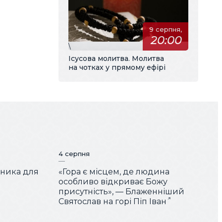
9 серпня,
20:00
\
Ісусова молитва. Молитва
на чотках у прямому ефірі
4 серпня
чника для
«Гора є місцем, де людина
особливо відкриває Божу
присутність», — Блаженніший
Святослав на горі Піп Іван