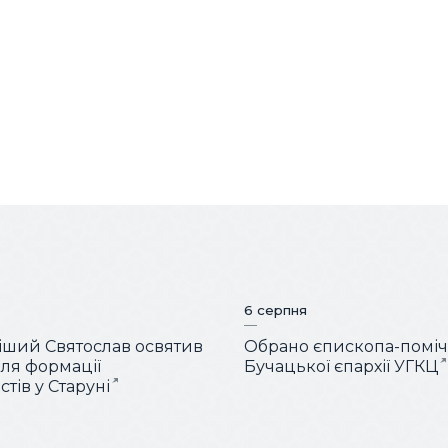
6 серпня
ший Святослав освятив
Обрано єпископа-помі
для формації
Бучацької єпархії УГКЦ
тів у Старуні