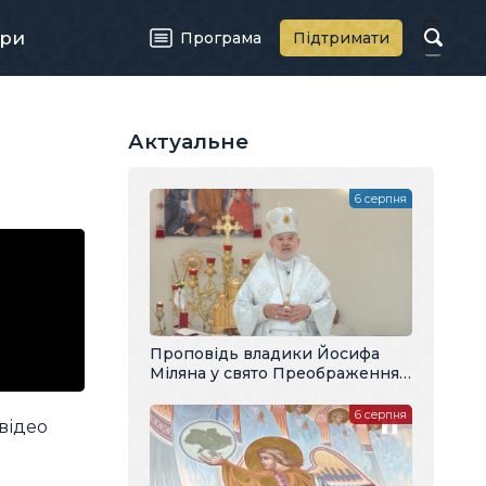
ри
Програма
Підтримати
Актуальне
6 серпня
Проповідь владики Йосифа
Міляна у свято Преображення
Господнього
6 серпня
відео