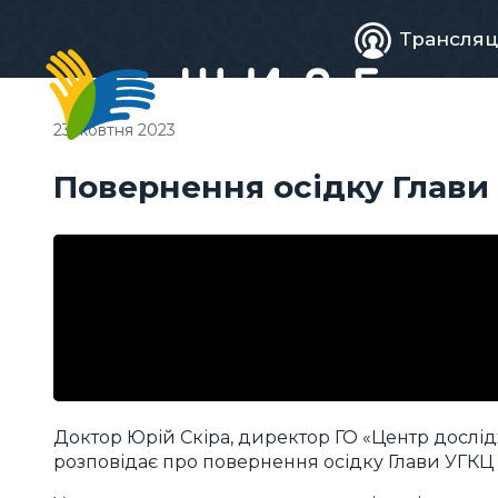
Живе
Трансляц
телебачен
23 жовтня 2023
Повернення осідку Глави 
Доктор Юрій Скіра, директор ГО «Центр дослід
розповідає про повернення осідку Глави УГКЦ 