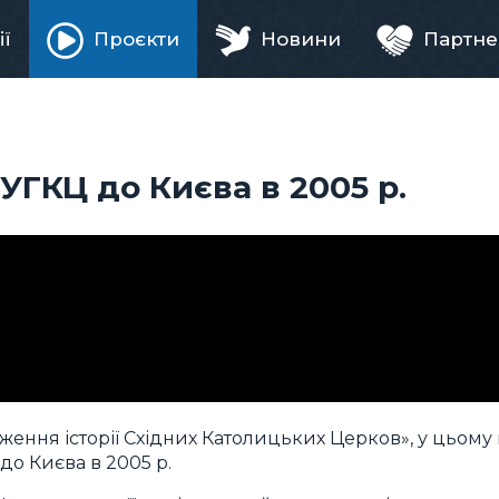
ії
Проєкти
Новини
Партне
ня
УГКЦ до Києва в 2005 р.
ження історії Східних Католицьких Церков», у цьому 
до Києва в 2005 р.