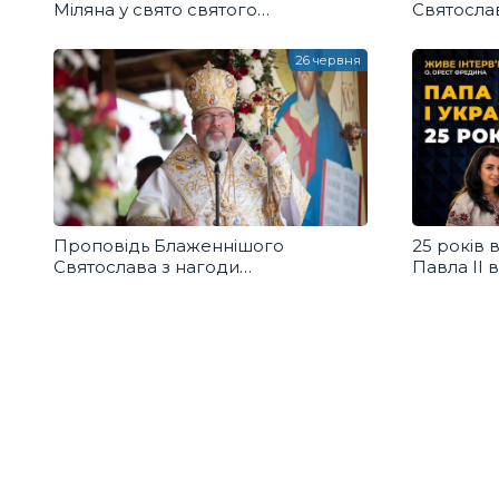
Міляна у свято святого
Святосла
Володимира
духовному
26 червня
Проповідь Блаженнішого
25 років в
Святослава з нагоди
Павла ІІ в
Всеукраїнської прощі до Страдчу
Ореста 