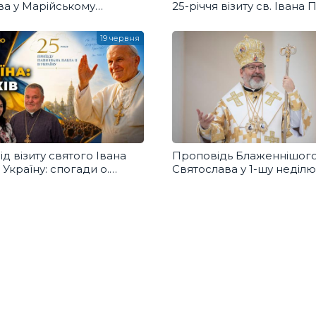
ва у Марійському
25-річчя візиту св. Івана П
 центрі в Зарваниці
19 червня
ід візиту святого Івана
Проповідь Блаженнішог
 Україну: спогади о.
Святослава у 1-шу неділю
Фредини
по Зісланні Святого Духа