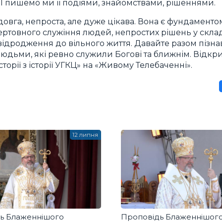
я. І пишемо ми її подіями, знайомствами, рішеннями.
довга, непроста, але дуже цікава. Вона є фундаменто
ертовного служіння людей, непростих рішень у склад
 відродження до вільного життя. Давайте разом пізна
 людьми, які ревно служили Богові та ближнім. Відк
торії з історії УГКЦ» на «Живому Телебаченні».
12 липня
ь Блаженнішого
Проповідь Блаженнішого