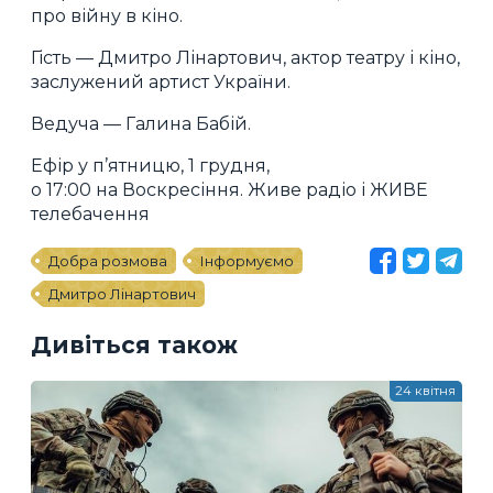
про війну в кіно.
Гість — Дмитро Лінартович, актор театру і кіно,
заслужений артист України.
Ведуча — Галина Бабій.
Ефір у п’ятницю, 1 грудня,
о 17:00 на Воскресіння. Живе радіо і ЖИВЕ
телебачення
Добра розмова
Інформуємо
Дмитро Лінартович
Дивіться також
24 квітня