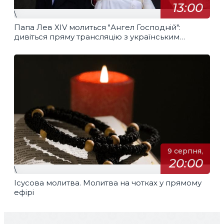
13:00
\
Папа Лев XIV молиться "Ангел Господній":
дивіться пряму трансляцію з українським
перекладом
9 серпня,
20:00
\
Ісусова молитва. Молитва на чотках у прямому
ефірі