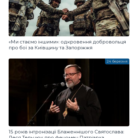
«Ми стаємо іншими»: одкровення добровольця
про бої за Київщину та Запоріжжя
24 березня
15 років інтронізації Блаженнішого Святослава:
Леся Тельнюк про феномен Патріарха