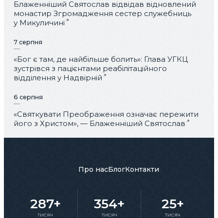
Блаженніший Святослав відвідав відновлений
монастир Згромадження сестер служебниць
у Микуличині
7 серпня
«Бог є там, де найбільше болить»: Глава УГКЦ
зустрівся з пацієнтами реабілітаційного
відділення у Надвірній
6 серпня
«Святкувати Преображення означає пережити
його з Христом», — Блаженніший Святослав
Про нас
Блог
Контакти
287+
354+
25+
тисяч
тисяч
тисяч