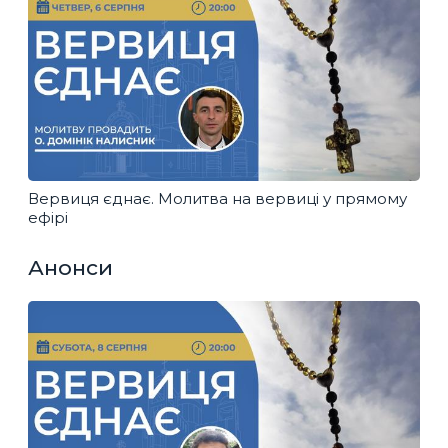
Вервиця єднає. Молитва на вервиці у прямому
ефірі
Анонси