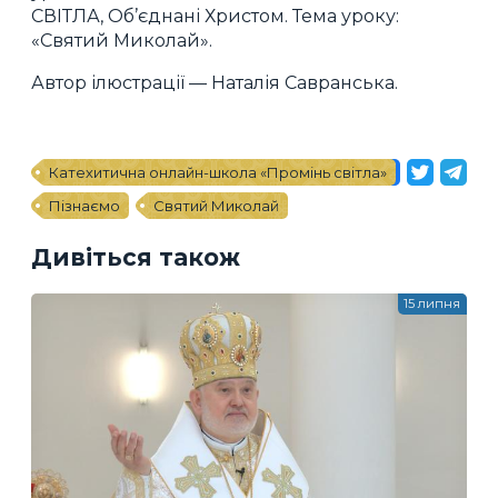
СВІТЛА, Об’єднані Христом. Тема уроку:
«Святий Миколай».
Автор ілюстрації — Наталія Савранська.
Катехитична онлайн-школа «Промінь світла»
Пізнаємо
Святий Миколай
Дивіться також
15 липня