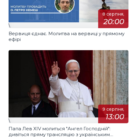
8 серпня,
20:00
\
Вервиця єднає. Молитва на вервиці у прямому
ефірі
9 серпня,
13:00
\
Папа Лев XIV молиться "Ангел Господній":
дивіться пряму трансляцію з українським