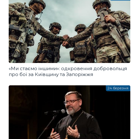
«Ми стаємо іншими»: одкровення добровольця
про бої за Київщину та Запоріжжя
24 березня