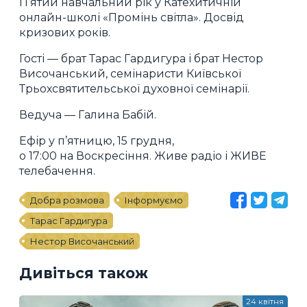
П’ятий навчальний рік у Катехитичній
онлайн-школі «Промінь світла». Досвід
кризових років.
Гості — брат Тарас Гардигура і брат Нестор
Височанський, семінаристи Київської
Трьохсвятительської духовної семінарії.
Ведуча — Галина Бабій.
Ефір у п’ятницю, 15 грудня,
о 17:00 на Воскресіння. Живе радіо і ЖИВЕ
телебачення.
Добра розмова
Інформуємо
Тарас Гардигура
Нестор Височанський
Дивіться також
24 квітня