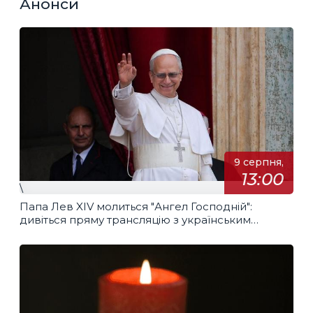
Анонси
9 серпня,
13:00
\
Папа Лев XIV молиться "Ангел Господній":
дивіться пряму трансляцію з українським
перекладом