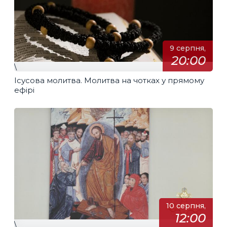
9 серпня,
20:00
\
Ісусова молитва. Молитва на чотках у прямому
ефірі
10 серпня,
12:00
\