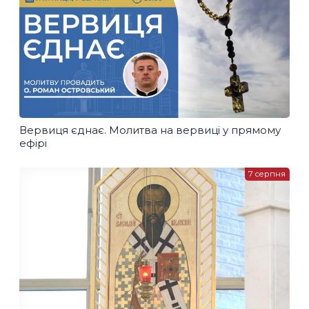
Вервиця єднає. Молитва на вервиці у прямому
ефірі
7 серпня