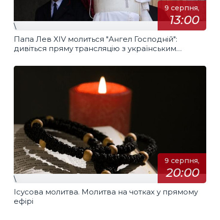
9 серпня,
13:00
\
Папа Лев XIV молиться "Ангел Господній":
дивіться пряму трансляцію з українським
перекладом
9 серпня,
20:00
\
Ісусова молитва. Молитва на чотках у прямому
ефірі