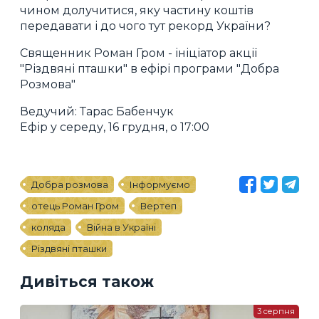
чином долучитися, яку частину коштів
передавати і до чого тут рекорд України?
Священник Роман Гром - ініціатор акції
"Різдвяні пташки" в ефірі програми "Добра
Розмова"
Ведучий: Тарас Бабенчук
Ефір у середу, 16 грудня, о 17:00
Добра розмова
Інформуємо
отець Роман Гром
Вертеп
коляда
Війна в Україні
Різдвяні пташки
Дивіться також
3 серпня