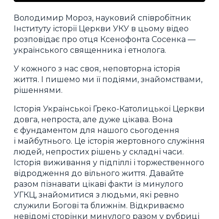
Володимир Мороз, науковий співробітник
Інституту історії Церкви УКУ в цьому відео
розповідає про отця Ксенофонта Сосенка —
українського священника і етнолога.
У кожного з нас своя, неповторна історія
життя. І пишемо ми її подіями, знайомствами,
рішеннями.
Історія Української Греко-Католицької Церкви
довга, непроста, але дуже цікава. Вона
є фундаментом для нашого сьогодення
і майбутнього. Це історія жертовного служіння
людей, непростих рішень у складні часи.
Історія виживання у підпіллі і торжественного
відродження до вільного життя. Давайте
разом пізнавати цікаві факти із минулого
УГКЦ, знайомитися з людьми, які ревно
служили Богові та ближнім. Відкриваємо
невідомі сторінки минулого разом у рубриці