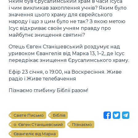
Яким був Єрусалимський храм в часи Ісуса
і чим викликав захоплення учнів? Яким було
значення цього храму для єврейського
народу і що з цим було не так? З якою метою
Ісус відкриває своїм учням правду про
майбутнє знищення святині?
Отець Євген Станішевський роздумує над
уривоком Євангелія від Марка 13, 1–2, де Ісус
передрікає знищення Єрусалимського храму.
Ефір 23 січня, о 19:00, на Воскресіння. Живе
радіо і Живе телебачення
Пізнаємо глибину Біблії разом!
Святе Письмо
Біблія
о. Євген Станішевський
Пізнаємо
Євангеліє від Марка