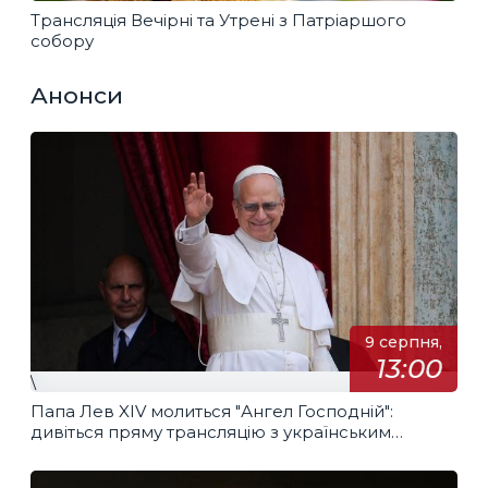
Трансляція Вечірні та Утрені з Патріаршого
собору
Анонси
9 серпня,
13:00
\
Папа Лев XIV молиться "Ангел Господній":
дивіться пряму трансляцію з українським
перекладом