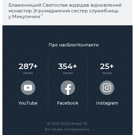
Блаженніший Святослав відвідав відновлений
монастир Згромадження сестер служебниць
у Микуличині
Про нас
Блог
Контакти
287+
354+
25+
тисяч
тисяч
тисяч
YouTube
Facebook
Instagram
© 2015–2026 Живе ТБ.
Всі права застережено.