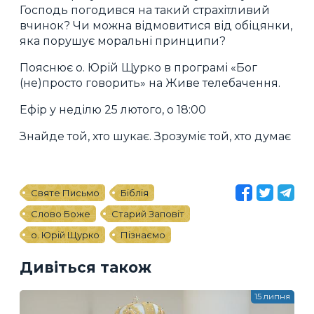
Господь погодився на такий страхітливий
вчинок? Чи можна відмовитися від обіцянки,
яка порушує моральні принципи?
Пояснює о. Юрій Щурко в програмі «Бог
(не)просто говорить» на Живе телебачення.
Ефір у неділю 25 лютого, о 18:00
Знайде той, хто шукає. Зрозуміє той, хто думає
Святе Письмо
Біблія
Слово Боже
Старий Заповіт
о. Юрій Щурко
Пізнаємо
Дивіться також
15 липня