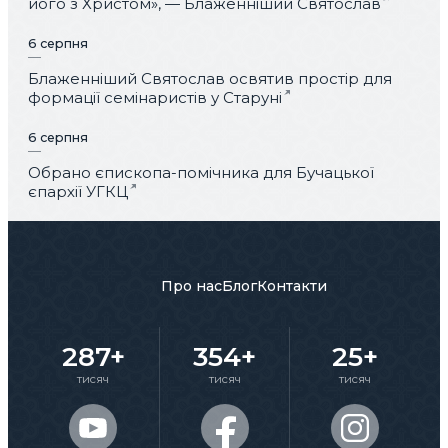
його з Христом», — Блаженніший Святослав
6 серпня
Блаженніший Святослав освятив простір для
формації семінаристів у Старуні
6 серпня
Обрано єпископа-помічника для Бучацької
єпархії УГКЦ
Про нас
Блог
Контакти
287+
354+
25+
тисяч
тисяч
тисяч