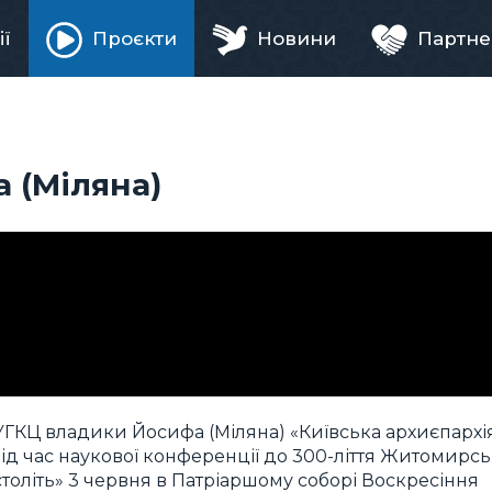
ії
Проєкти
Новини
Партне
ня
 (Міляна)
УГКЦ владики Йосифа (Міляна) «Київська архиєпархі
ід час наукової конференції до 300-ліття Житомирськ
століть» 3 червня в Патріаршому соборі Воскресіння