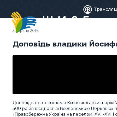
Живе
Трансляц
телебачен
3 червня 2016
Доповідь владики Йосифа
Доповідь протосинкела Київської архиєпархії 
300 років в єдності зі Вселенською Церквою» п
«Правобережна Україна на переломі XVII-XVIII 