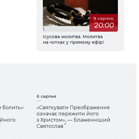
9 серпня,
20:00
\
Ісусова молитва. Молитва
на чотках у прямому ефірі
6 серпня
е болить»:
«Святкувати Преображення
означає пережити його
ійного
з Христом», — Блаженніший
Святослав