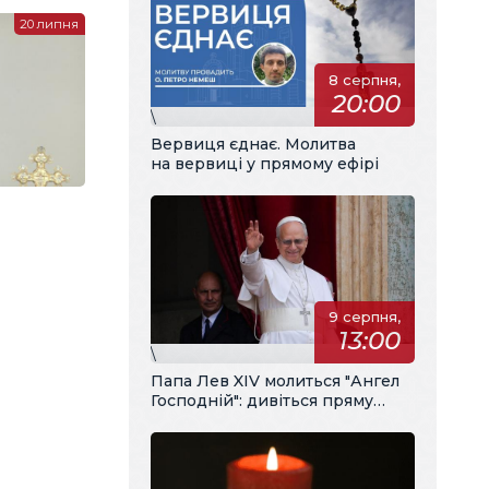
20 липня
8 серпня,
20:00
\
Вервиця єднає. Молитва
на вервиці у прямому ефірі
9 серпня,
13:00
\
Папа Лев XIV молиться "Ангел
Господній": дивіться пряму
трансляцію з українським
перекладом