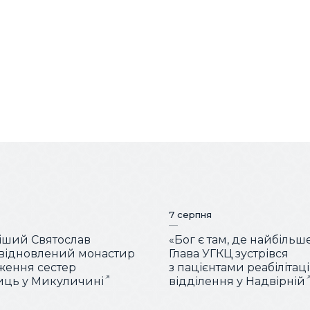
7 серпня
іший Святослав
«Бог є там, де найбільш
 відновлений монастир
Глава УГКЦ зустрівся
ження сестер
з пацієнтами реабілітац
иць у Микуличині
відділення у Надвірній