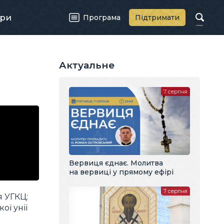
ри
Програма
Підтримати
Актуальне
7 серпня
Вервиця єднає. Молитва
на вервиці у прямому ефірі
7 серпня
я УГКЦ:
ої унії