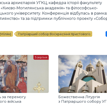
ська архиєпархія УГКЦ, кафедра історії факультету
у «Києво-Могилянська академія» та філософсько-
ького університету. Конференція відбулась в рамка
тиянство» та за підтримки публічного проекту «Собо
(Мілян)
Патріарший собор Воскресіння Христового
3 серпня
 за перемогу
Божественна Літургія
ого війська
з Патріаршого собору У