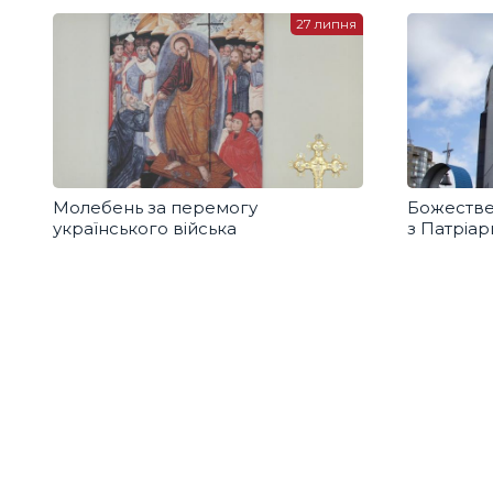
27 липня
Молебень за перемогу
Божестве
українського війська
з Патріа