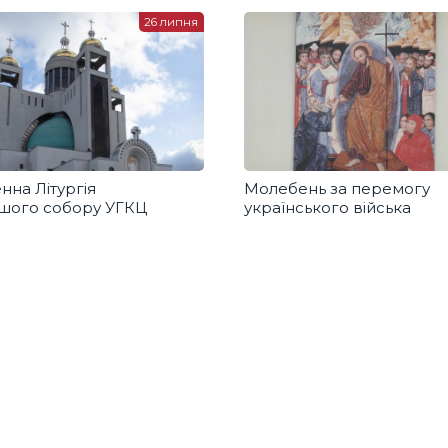
26 липня
нна Літургія
Молебень за перемогу
ршого собору УГКЦ
українського війська