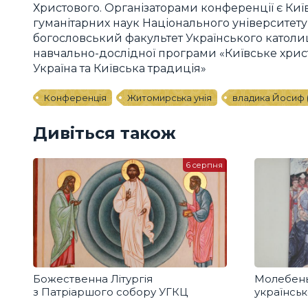
Христового. Організаторами конференції є Київ
гуманітарних наук Національного університет
богословський факультет Українського католиц
навчально-дослідної програми «Київське хрис
Україна та Київська традиція»
Конференція
Житомирська унія
владика Йосиф 
Дивіться також
6 серпня
Божественна Літургія
Молебень
з Патріаршого собору УГКЦ
українськ