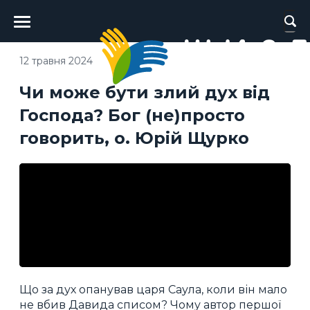
Головне
меню
12 травня 2024
Чи може бути злий дух від
Господа? Бог (не)просто
говорить, о. Юрій Щурко
Що за дух опанував царя Саула, коли він мало
не вбив Давида списом? Чому автор першої