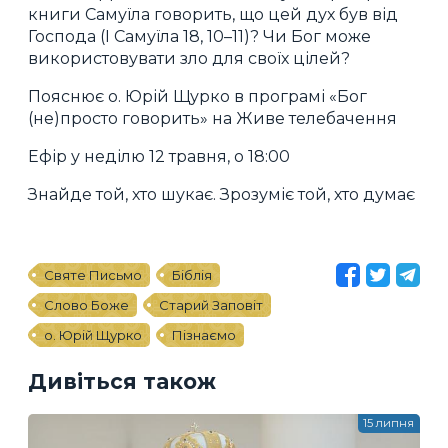
книги Самуїла говорить, що цей дух був від
Господа (І Самуїла 18, 10–11)? Чи Бог може
використовувати зло для своїх цілей?
Пояснює о. Юрій Щурко в програмі «Бог
(не)просто говорить» на Живе телебачення
Ефір у неділю 12 травня, о 18:00
Знайде той, хто шукає. Зрозуміє той, хто думає
Святе Письмо
Біблія
Слово Боже
Старий Заповіт
о. Юрій Щурко
Пізнаємо
Дивіться також
15 липня