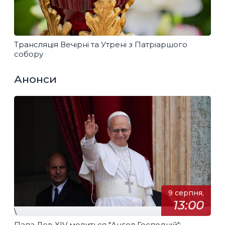
Трансляція Вечірні та Утрені з Патріаршого
собору
Анонси
9 серпня,
13:00
\
Папа Лев XIV молиться "Ангел Господній":