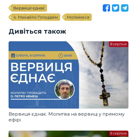
Вервиця єднає
о. Михайло Плоцідем
Молимося
Дивіться також
8 серпня
Вервиця єднає. Молитва на вервиці у прямому
ефірі
8 серпня