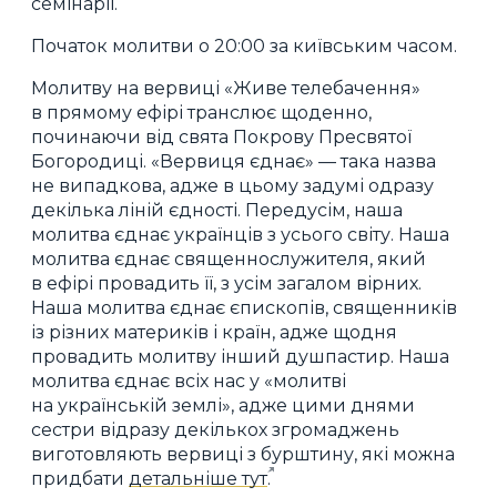
семінарії.
Початок молитви о 20:00 за київським часом.
Молитву на вервиці «Живе телебачення»
в прямому ефірі транслює щоденно,
починаючи від свята Покрову Пресвятої
Богородиці. «Вервиця єднає» — така назва
не випадкова, адже в цьому задумі одразу
декілька ліній єдності. Передусім, наша
молитва єднає українців з усього світу. Наша
молитва єднає священнослужителя, який
в ефірі провадить її, з усім загалом вірних.
Наша молитва єднає єпископів, священників
із різних материків і країн, адже щодня
провадить молитву інший душпастир. Наша
молитва єднає всіх нас у «молитві
на українській землі», адже цими днями
сестри відразу декількох згромаджень
виготовляють вервиці з бурштину, які можна
придбати
детальніше тут
.