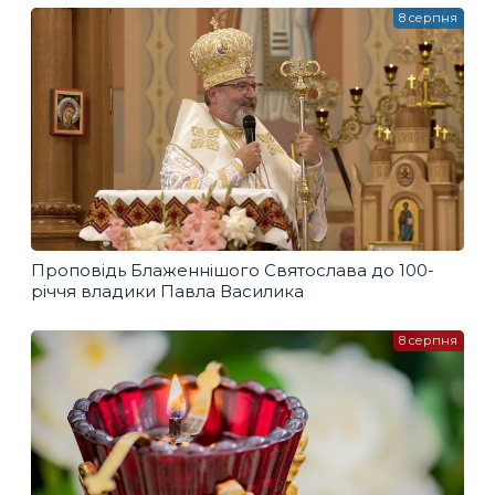
8 серпня
Проповідь Блаженнішого Святослава до 100-
річчя владики Павла Василика
8 серпня