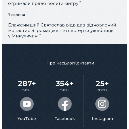
отримали право носити митру
7 серпня
Блаженніший Святослав відвідав відновлений
монастир Згромадження сестер служебниць
у Микуличині
Про нас
Блог
Контакти
287+
354+
25+
тисяч
тисяч
тисяч
YouTube
Facebook
Instagram