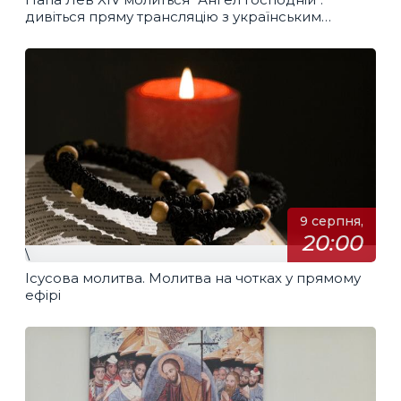
дивіться пряму трансляцію з українським
перекладом
9 серпня,
20:00
\
Ісусова молитва. Молитва на чотках у прямому
ефірі