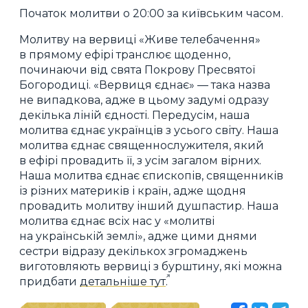
Початок молитви о 20:00 за київським часом.
Молитву на вервиці «Живе телебачення»
в прямому ефірі транслює щоденно,
починаючи від свята Покрову Пресвятої
Богородиці. «Вервиця єднає» — така назва
не випадкова, адже в цьому задумі одразу
декілька ліній єдності. Передусім, наша
молитва єднає українців з усього світу. Наша
молитва єднає священнослужителя, який
в ефірі провадить її, з усім загалом вірних.
Наша молитва єднає єпископів, священників
із різних материків і країн, адже щодня
провадить молитву інший душпастир. Наша
молитва єднає всіх нас у «молитві
на українській землі», адже цими днями
сестри відразу декількох згромаджень
виготовляють вервиці з бурштину, які можна
придбати
детальніше тут
.