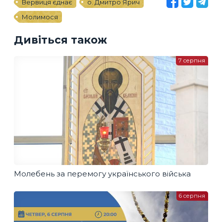
Вервиця єднає
о. Дмитро Ярич
Молимося
Дивіться також
7 серпня
Молебень за перемогу українського війська
6 серпня