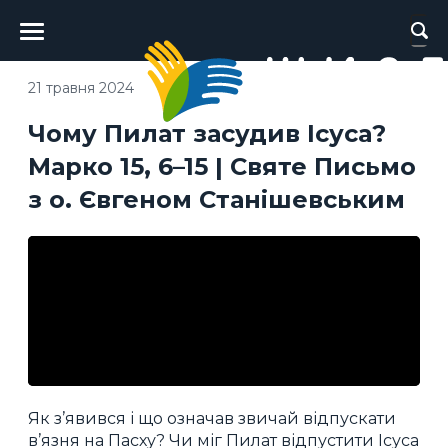
Головне
меню
21 травня 2024
Чому Пилат засудив Ісуса?
Марко 15, 6–15 | Святе Письмо
з о. Євгеном Станішевським
Як з’явився і що означав звичай відпускати
в’язня на Пасху? Чи міг Пилат відпустити Ісуса