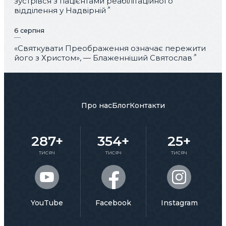
зустрівся з пацієнтами реабілітаційного
відділення у Надвірній
6 серпня
«Святкувати Преображення означає пережити
його з Христом», — Блаженніший Святослав
Про нас
Блог
Контакти
287+
354+
25+
тисяч
тисяч
тисяч
YouTube
Facebook
Instagram