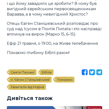
і що йому завадило це зробити? В чому був
вигідний єврейським первосвященникам
Варавва, а в чому невигідний Христос?
Отець Євген Станішевський розповідає про
суд над Ісусом в Понтія Пилата і хто насправді
вплинув на вирок (Марко 15, 6–15).
Ефір 21 травня, о 19:00, на Живе телебачення
Пізнаємо глибину Біблії разом!
Святе Письмо
Біблія
о. Євген Станішевський
Пізнаємо
Євангеліє від Марка
Дивіться також
20 липня