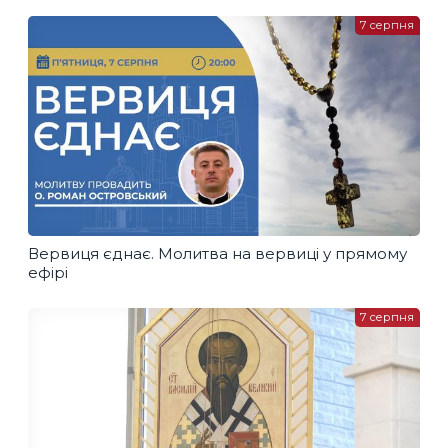
7 серпня
Вервиця єднає. Молитва на вервиці у прямому
ефірі
7 серпня