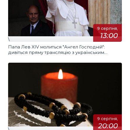
9 серпня,
13:00
\
Папа Лев XIV молиться "Ангел Господній":
дивіться пряму трансляцію з українським
перекладом
9 серпня,
20:00
\