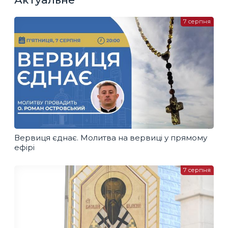
7 серпня
Вервиця єднає. Молитва на вервиці у прямому
ефірі
7 серпня