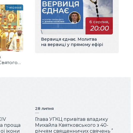
1 червня
6 серпня,
20:00
\
Вервиця єднає. Молитва
на вервиці у прямому ефірі
о
Святого
28 липня
XIV
Глава УГКЦ привітав владику
ша проща
Михайла Квятковського з 40-
ої ікони
річчям священничих свячень