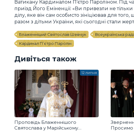
Ватикану Кардиналом П’єтро Пароліном. Під ча
приїзд Його Еміненції: «Ви привезли не тільк
ділу, яке він сам особисто зініціював для того,
разом з дітьми України, які сьогодні стали жер
Блаженніший Святослав Шевчук
Всеукраїнська рада
Кардинал П’єтро Паролін
Дивіться також
12 липня
Проповідь Блаженнішого
Звернення
Святослава у Марійському
Просимо 
духовному центрі в Зарваниці
справедл