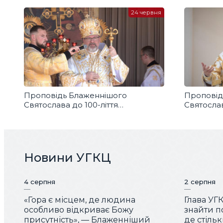
для воїні
24 червня
Проповідь Блаженнішого
Проповід
Святослава до 100-ліття
Святослав
Мукачівської чудотворної ікони
по Зіслан
Богородиці
Новини УГКЦ
4 серпня
2 серпня
«Гора є місцем, де людина
Глава УГ
особливо відкриває Божу
знайти по
присутність», — Блаженніший
де стіль