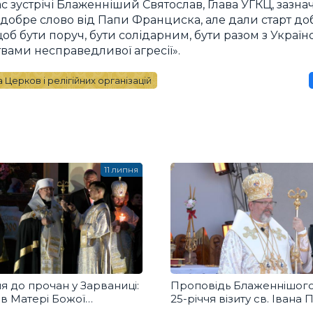
с зустрічі Блаженніший Святослав, Глава УГКЦ, зазна
и добре слово від Папи Франциска, але дали старт д
 щоб бути поруч, бути солідарним, бути разом з Україн
твами несправедливої агресії».
 Церков і релігійних організацій
11 липня
 до прочан у Зарваниці:
Проповідь Блаженнішого
в Матері Божої
25-річчя візиту св. Івана П
ивого миру та захисту