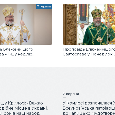
в
7 червня
ь Блаженнішого
Проповідь Блаженнішог
а у 1-шу неділю
Святослава у Понеділок 
ні Святого Духа
Духа
2 серпня
КЦ у Крилосі: «Важко
У Крилосі розпочалася 
дібне місце в Україні,
Всеукраїнська патріар
ки років наш народ
до Галицької чудотворн