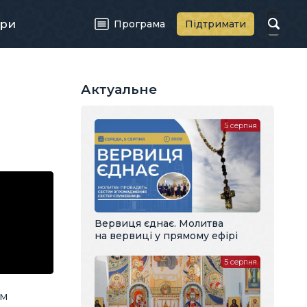
ри
Програма
Підтримати
Актуальне
5 серпня
Вервиця єднає. Молитва
на вервиці у прямому ефірі
5 серпня
ем