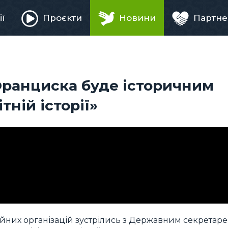
ії
Проєкти
Новини
Партне
ня
 Франциска буде історичним
тній історії»
ійних організацій зустрілись з Державним секретар