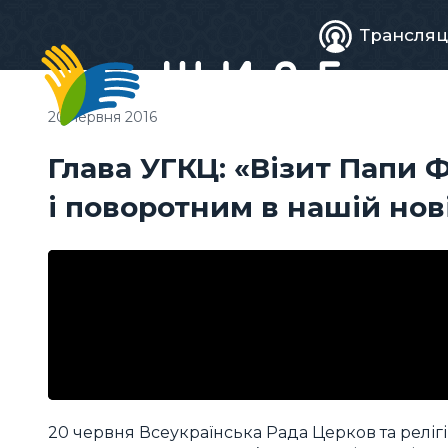
Живе
Трансляц
телебачен
20 червня 2016
Глава УГКЦ: «Візит Папи
і поворотним в нашій нові
20 червня Всеукраїнська Рада Церков та реліг