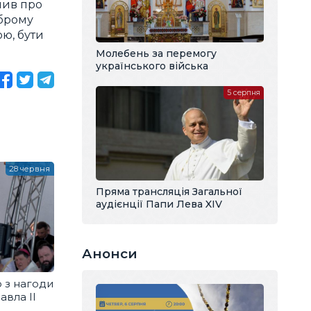
чив про
оброму
ою, бути
Молебень за перемогу
українського війська
5 серпня
28 червня
Пряма трансляція Загальної
аудієнції Папи Лева XIV
Анонси
 з нагоди
авла ІІ