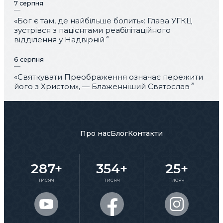
7 серпня
«Бог є там, де найбільше болить»: Глава УГКЦ
зустрівся з пацієнтами реабілітаційного
відділення у Надвірній
6 серпня
«Святкувати Преображення означає пережити
його з Христом», — Блаженніший Святослав
Про нас
Блог
Контакти
287+
354+
25+
тисяч
тисяч
тисяч