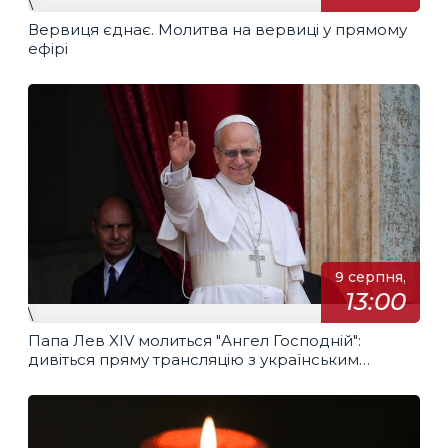
\
Вервиця єднає. Молитва на вервиці у прямому
ефірі
9 серпня,
13:00
\
Папа Лев XIV молиться "Ангел Господній":
дивіться пряму трансляцію з українським
перекладом