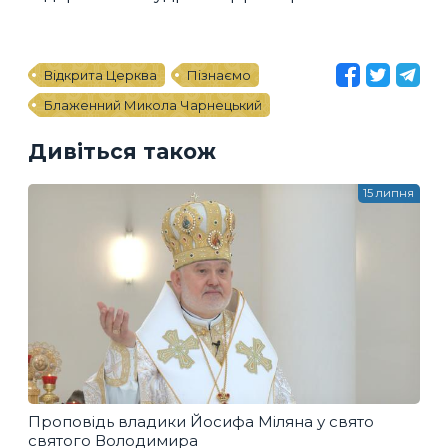
Відкрита Церква
Пізнаємо
Блаженний Микола Чарнецький
Дивіться також
15 липня
Проповідь владики Йосифа Міляна у свято
святого Володимира