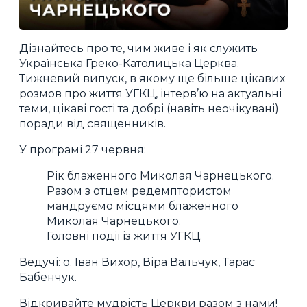
Дізнайтесь про те, чим живе і як служить
Українська Греко-Католицька Церква.
Тижневий випуск, в якому ще більше цікавих
розмов про життя УГКЦ, інтерв’ю на актуальні
теми, цікаві гості та добрі (навіть неочікувані)
поради від священників.
У програмі 27 червня:
Рік блаженного Миколая Чарнецького.
Разом з отцем редемптористом
мандруємо місцями блаженного
Миколая Чарнецького.
Головні події із життя УГКЦ.
Ведучі: о. Іван Вихор, Віра Вальчук, Тарас
Бабенчук.
Відкривайте мудрість Церкви разом з нами!