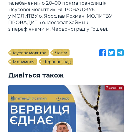
телебаченні» о 20–00 пряма трансляція
«Ісусової молитви». ВПРОВАДЖУЄ
у МОЛИТВУ о. Ярослав Рохман. МОЛИТВУ
ПРОВАДИТЬ о. Йосафат Хаймик
з парафіянами м. Червоноград у Гошеві.
Ісусова молитва
Чотки
Молимося
Червоноград
Дивіться також
7 серпня