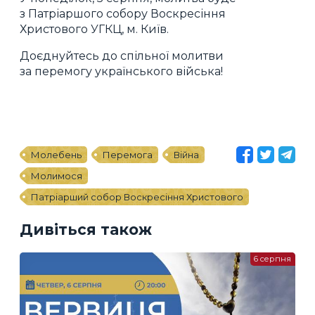
з Патріаршого собору Воскресіння
Христового УГКЦ, м. Київ.
Доєднуйтесь до спільної молитви
за перемогу українського війська!
Молебень
Перемога
Війна
Молимося
Патріарший собор Воскресіння Христового
Дивіться також
6 серпня