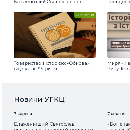
Блаженніший Святослав про
псевдосо
Майдан, війну та найважчі
російсько
випробування
30 березня
Товариство з історією: «Обнова»
Миряни в 
відзначає 95-річчя
Чину. Істо
Новини УГКЦ
7 серпня
7 серпня
Блаженніший Святослав
«Бог є та
відвідав відновлений монастир
Глава УГК