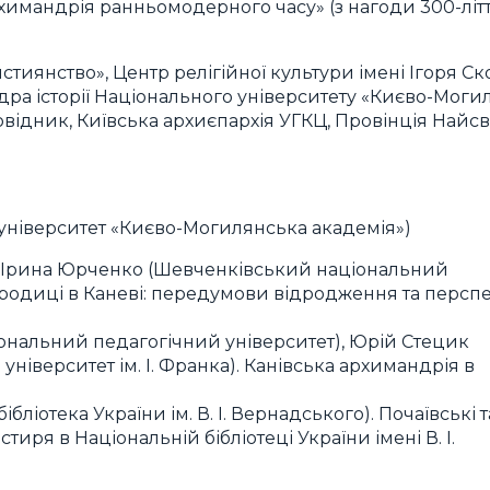
рхимандрія ранньомодерного часу» (з нагоди 300-літ
стиянство», Центр релігійної культури імені Ігоря С
дра історії Національного університету «Києво-Моги
відник, Київська архиєпархія УГКЦ, Провінція Найс
ніверситет «Києво-Могилянська академія»)
о, Ірина Юрченко (Шевченківський національний
ородиці в Каневі: передумови відродження та персп
іональний педагогічний університет), Юрій Стецик
іверситет ім. І. Франка). Канівська архимандрія в
ібліотека України ім. В. І. Вернадського). Почаївські т
иря в Національній бібліотеці України імені В. І.