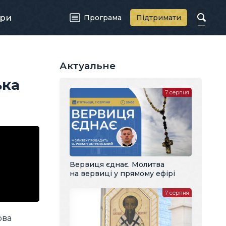
ри
Програма
Підтримати
Актуальне
ька
7 серпня
Вервиця єднає. Молитва
на вервиці у прямому ефірі
7 серпня
ова