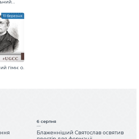
ьний
10 березня
й гімн: о.
6 серпня
ення
Блаженніший Святослав освятив
простір для формації