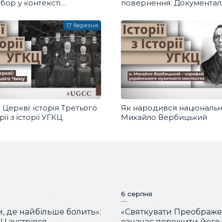
бор у контексті
повернення. Документал
ї імперської політики»
фільм про мощі Святого
Володимира Великого
17 березня
Церкві: історія Третього
Як народився національни
рії з історії УГКЦ
Михайло Вербицький
6 серпня
м, де найбільше болить»:
«Святкувати Преображ
Ц зустрівся
означає пережити його