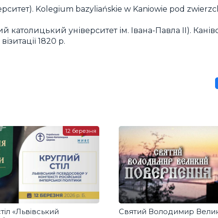
ерситет). Kolegium bazyliańskie w Kaniowie pod zwier
й католицький університет ім. Івана-Павла ІІ). Канів
ізитації 1820 р.
12 березня
тіл «Львівський
Святий Володимир Велик