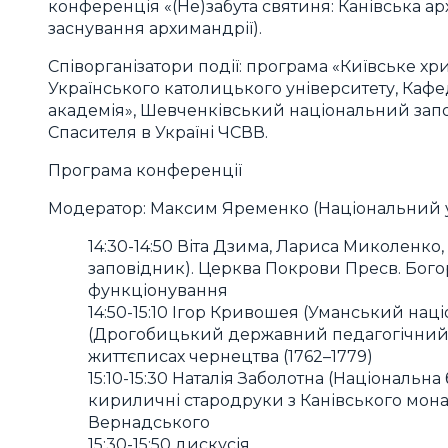
конференція «(Не)забута святиня: Канівська а
заснування архимандрії).
Співорганізатори події: програма «Київське хри
Українського католицького університету, Кафе
академія», Шевченківський національний запо
Спасителя в Україні ЧСВВ.
Програма конференції
Модератор: Максим Яременко (Національний у
14:30-14:50 Віта Дзима, Лариса Миколенк
заповідник). Церква Покрови Пресв. Бог
функціонування
14:50-15:10 Ігор Кривошея (Уманський нац
(Дрогобицький державний педагогічний ун
життєписах чернецтва (1762–1779)
15:10-15:30 Наталія Заболотна (Національна б
кириличні стародруки з Канівського монаст
Вернадського
15:30-15:50 дискусія