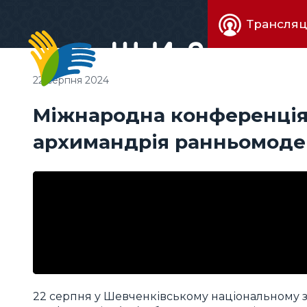
Живе
Трансляц
телебачен
22 серпня 2024
Міжнародна конференція 
архимандрія ранньомодер
22 серпня у Шевченківському національному з