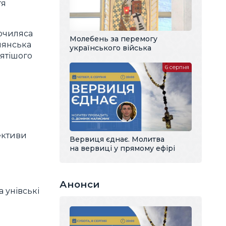
тя
кочиляса
Молебень за перемогу
лянська
українського війська
вятішого
6 серпня
ективи
Вервиця єднає. Молитва
на вервиці у прямому ефірі
Анонси
а унівські