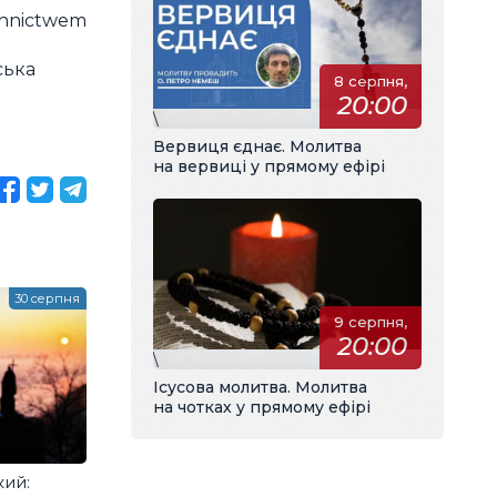
zchnictwem
ська
8 серпня,
20:00
\
Вервиця єднає. Молитва
на вервиці у прямому ефірі
30 серпня
9 серпня,
20:00
\
Ісусова молитва. Молитва
на чотках у прямому ефірі
ий: