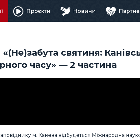
ії
Проєкти
Новини
Партне
ня
«(Не)забута святиня: Канівс
ного часу» — 2 частина
аповіднику м. Канева відбудеться Міжнародна наук