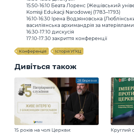
15:50-16:10 Беата Лоренс (Жешівський унів
Komisji Edukacji Narodowej (1783–1793)
16:10-16:30 Ірена Водзяновська (Люблінськи
василіянська архимандрія за матеріялами в
16:30-17:10 дискусія
17:10-17:30 закриття конференції
Конференція
Історія УГКЦ
Дивіться також
28 березня
15 років на чолі Церкви:
Круглий с