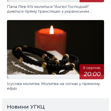
Папа Лев XIV молиться "Ангел Господній":
дивіться пряму трансляцію з українським
перекладом
9 серпня,
20:00
\
Ісусова молитва. Молитва на чотках у прямому
ефірі
Новини УГКЦ