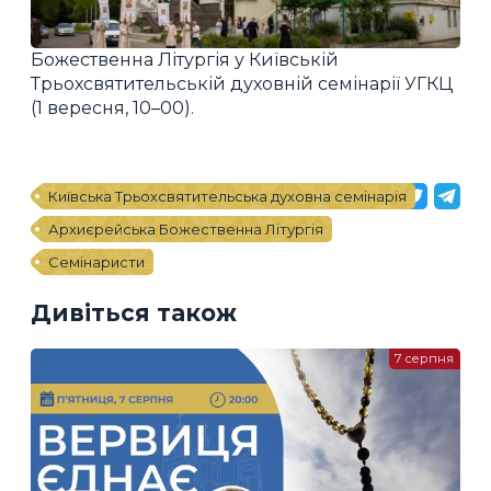
Божественна Літургія у Київській
Трьохсвятительській духовній семінарії УГКЦ
(1 вересня, 10–00).
Київська Трьохсвятительська духовна семінарія
Архиєрейська Божественна Літургія
Семінаристи
Дивіться також
7 серпня