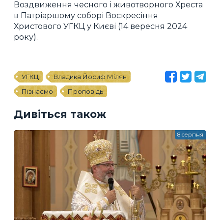
Воздвиження чесного і животворного Хреста
в Патріаршому соборі Воскресіння
Христового УГКЦ у Києві (14 вересня 2024
року).
УГКЦ
Владика Йосиф Мілян
Пізнаємо
Проповідь
Дивіться також
8 серпня