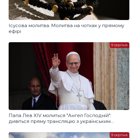
Ісусова молитва. Молитва на чотках у прямому
ефірі
9 серпня
Папа Лев XIV молиться "Ангел Господній":
дивіться пряму трансляцію з українським
перекладом
9 серпня