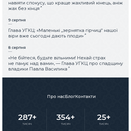
навіяти спокусу, що краще жахливий кінець, аніж
жах без кінця
9 серпня
Глава УГКЦ: «Маленькі „зернятка гірчиці“ нашої
віри вже сьогодні дають плоди»
8 серпня
«Не бійтеся, будьте вільними! Нехай страх
не панує над вами», — Глава УГКЦ про спадщину
владики Павла Василика
Про нас
Блог
Контакти
287+
354+
25+
тисяч
тисяч
тисяч