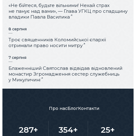
«Не бійтеся, будьте вільними! Нехай страх
не панує над вами», — Глава УГКЦ про спадщину
владики Павла Василика
8 серпня
Троє священників Коломийської єпархії
отримали право носити митру
7 серпня
Блаженніший Святослав відвідав відновлений
монастир Згромадження сестер служебниць
у Микуличині
Про нас
Блог
Контакти
287+
354+
25+