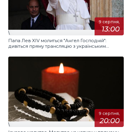
9 серпня,
13:00
\
Папа Лев XIV молиться "Ангел Господній":
дивіться пряму трансляцію з українським
перекладом
9 серпня,
20:00
\