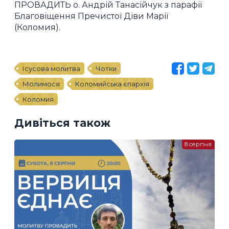
ПРОВАДИТЬ о. Андрій Танасійчук з парафії
Благовіщення Пречистої Діви Марії
(Коломия).
Ісусова молитва
Чотки
Молимося
Коломийська єпархія
Коломия
Дивіться також
8 серпня