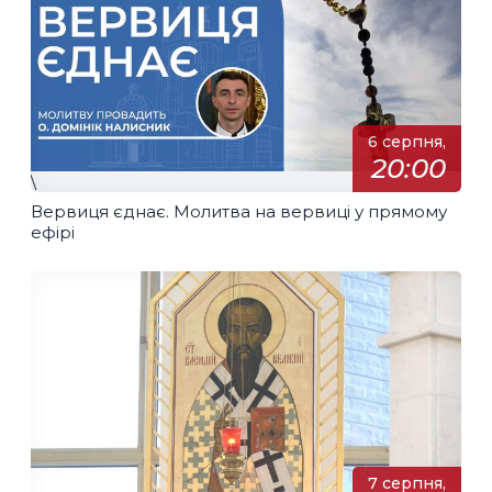
6 серпня,
20:00
\
Вервиця єднає. Молитва на вервиці у прямому
ефірі
7 серпня,