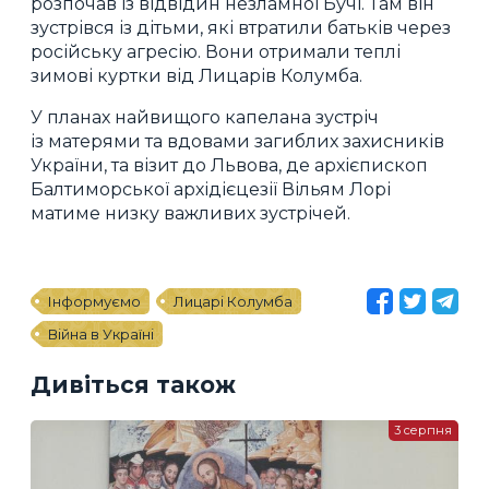
розпочав із відвідин незламної Бучі. Там він
зустрівся із дітьми, які втратили батьків через
російську агресію. Вони отримали теплі
зимові куртки від Лицарів Колумба.
У планах найвищого капелана зустріч
із матерями та вдовами загиблих захисників
України, та візит до Львова, де архієпископ
Балтиморської архідієцезії Вільям Лорі
матиме низку важливих зустрічей.
Інформуємо
Лицарі Колумба
Війна в Україні
Дивіться також
3 серпня