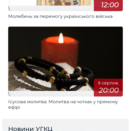
12:00
\
Молебень за перемогу українського війська
9 серпня,
20:00
\
Ісусова молитва. Молитва на чотках у прямому
ефірі
Новини УГКЦ