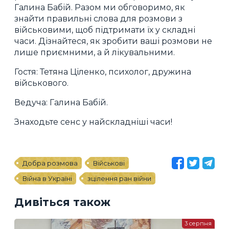
Галина Бабій. Разом ми обговоримо, як
знайти правильні слова для розмови з
військовими, щоб підтримати їх у складні
часи. Дізнайтеся, як зробити ваші розмови не
лише приємними, а й лікувальними.
Гостя: Тетяна Ціленко, психолог, дружина
військового.
Ведуча: Галина Бабій.
Знаходьте сенс у найскладніші часи!
Добра розмова
Військові
Війна в Україні
зцілення ран війни
Дивіться також
3 серпня