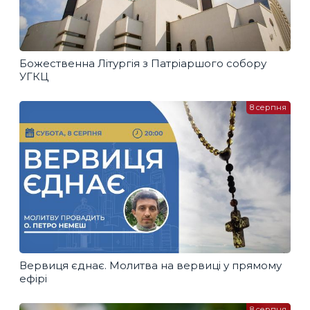
Божественна Літургія з Патріаршого собору
УГКЦ
8 серпня
Вервиця єднає. Молитва на вервиці у прямому
ефірі
8 серпня