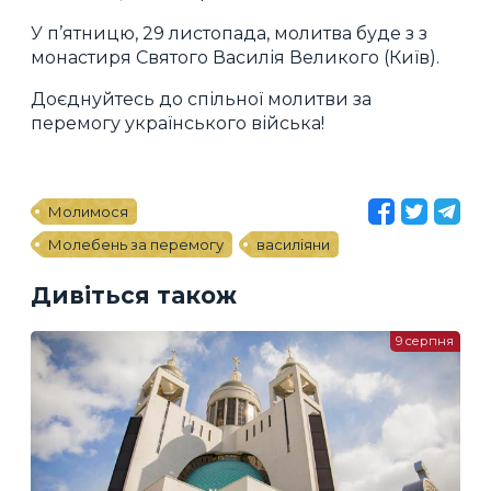
У п’ятницю, 29 листопада, молитва буде з з
монастиря Святого Василія Великого (Київ).
Доєднуйтесь до спільної молитви за
перемогу українського війська!
Молимося
Молебень за перемогу
василіяни
Дивіться також
9 серпня