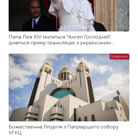
Папа Лев XIV молиться "Ангел Господній":
дивіться пряму трансляцію з українським
перекладом
9 серпня
Божественна Літургія з Патріаршого собору
УГКЦ