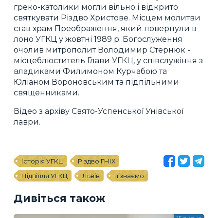
греко-католики могли вільно і відкрито
святкувати Різдво Христове. Місцем молитви
став храм Преображення, який повернули в
лоно УГКЦ у жовтні 1989 р. Богослуження
очолив митрополит Володимир Стернюк -
місцеблюститель Глави УГКЦ, у співслужіння з
владиками Филимоном Курчабою та
Юліаном Вороновським та підпільними
священниками.
Відео з архіву Свято-Успенської Унівської
лаври.
Історія УГКЦ
Різдво ГНІХ
Підпілля УГКЦ
Львів
пізнаємо
Дивіться також