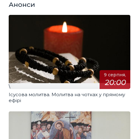
Анонси
9 серпня,
20:00
\
Ісусова молитва. Молитва на чотках у прямому
ефірі