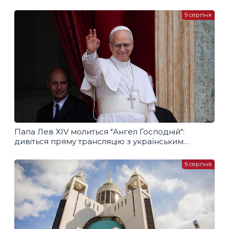
9 серпня
Папа Лев XIV молиться "Ангел Господній":
дивіться пряму трансляцію з українським
перекладом
9 серпня