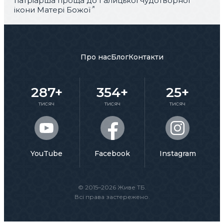
патріарша проща до Галицької чудотворної
ікони Матері Божої
Про нас
Блог
Контакти
287+
354+
25+
тисяч
тисяч
тисяч
YouTube
Facebook
Instagram
© 2015–2026 Живе ТБ.
Всі права застережено.