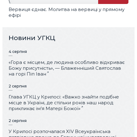
\
Вервиця єднає. Молитва на вервиці у прямому
ефірі
Новини УГКЦ
4 серпня
«Гора є місцем, де людина особливо відкриває
Божу присутність», — Блаженніший Святослав
на горі Піп Іван
2 серпня
Глава УГКЦ у Крилосі: «Важко знайти подібне
місце в Україні, де стільки років наш народ
прикликає ім’я Матері Божої»
2 серпня
У Крилосі розпочалася XIV Всеукраїнська