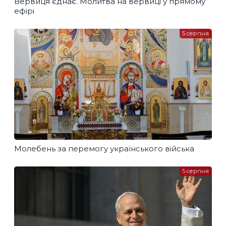
Вервиця єднає. Молитва на вервиці у прямому
ефірі
5 серпня
Молебень за перемогу українського війська
5 серпня