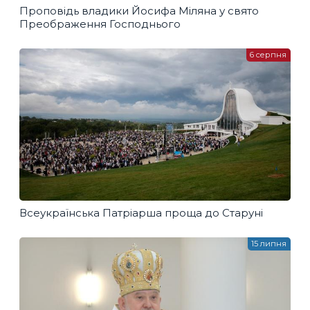
Проповідь владики Йосифа Міляна у свято
Преображення Господнього
6 серпня
Всеукраїнська Патріарша проща до Старуні
15 липня