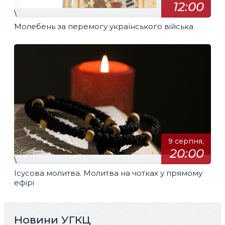
12:00
\
Молебень за перемогу українського війська
9 серпня,
20:00
\
Ісусова молитва. Молитва на чотках у прямому
ефірі
Новини УГКЦ