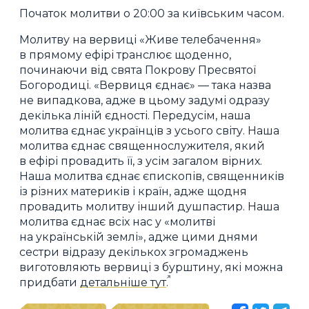
Початок молитви о 20:00 за київським часом.
Молитву на вервиці «Живе телебачення»
в прямому ефірі транслює щоденно,
починаючи від свята Покрову Пресвятої
Богородиці. «Вервиця єднає» — така назва
не випадкова, адже в цьому задумі одразу
декілька ліній єдності. Передусім, наша
молитва єднає українців з усього світу. Наша
молитва єднає священнослужителя, який
в ефірі провадить її, з усім загалом вірних.
Наша молитва єднає єпископів, священників
із різних материків і країн, адже щодня
провадить молитву інший душпастир. Наша
молитва єднає всіх нас у «молитві
на українській землі», адже цими днями
сестри відразу декількох згромаджень
виготовляють вервиці з бурштину, які можна
придбати
детальніше тут
.