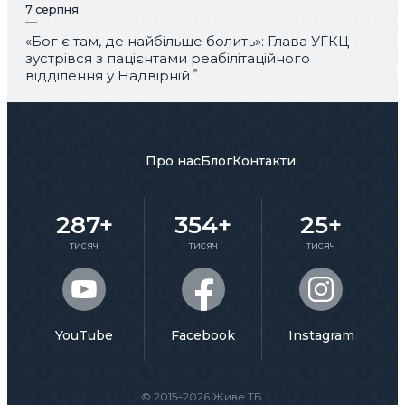
7 серпня
«Бог є там, де найбільше болить»: Глава УГКЦ
зустрівся з пацієнтами реабілітаційного
відділення у Надвірній
Про нас
Блог
Контакти
287+
354+
25+
тисяч
тисяч
тисяч
YouTube
Facebook
Instagram
© 2015–2026 Живе ТБ.