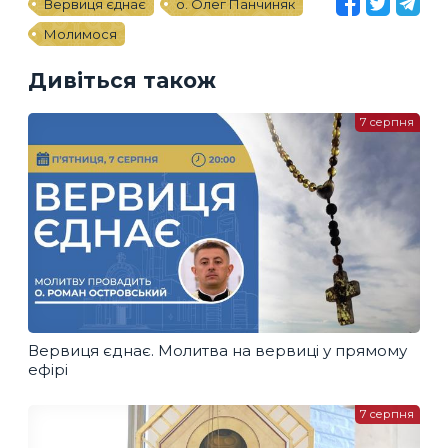
Вервиця єднає
о. Олег Панчиняк
Молимося
Дивіться також
7 серпня
Вервиця єднає. Молитва на вервиці у прямому
ефірі
7 серпня