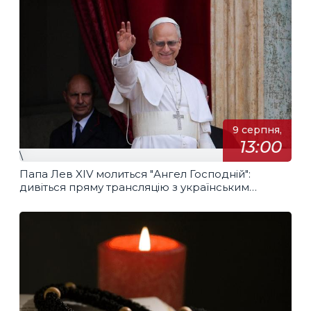
9 серпня,
13:00
\
Папа Лев XIV молиться "Ангел Господній":
дивіться пряму трансляцію з українським
перекладом