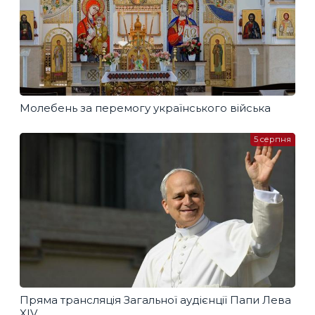
Молебень за перемогу українського війська
5 серпня
Пряма трансляція Загальної аудієнції Папи Лева
XIV