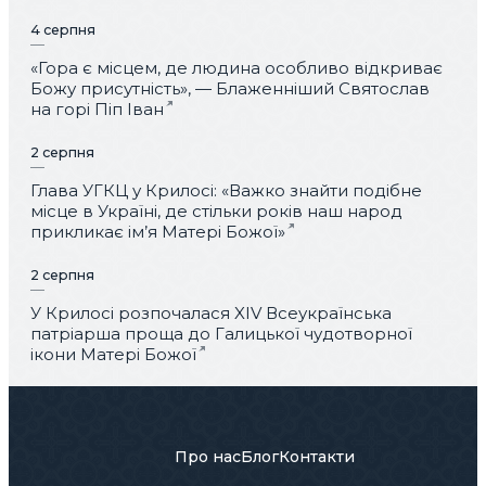
4 серпня
«Гора є місцем, де людина особливо відкриває
Божу присутність», — Блаженніший Святослав
на горі Піп Іван
2 серпня
Глава УГКЦ у Крилосі: «Важко знайти подібне
місце в Україні, де стільки років наш народ
прикликає ім’я Матері Божої»
2 серпня
У Крилосі розпочалася XIV Всеукраїнська
патріарша проща до Галицької чудотворної
ікони Матері Божої
Про нас
Блог
Контакти