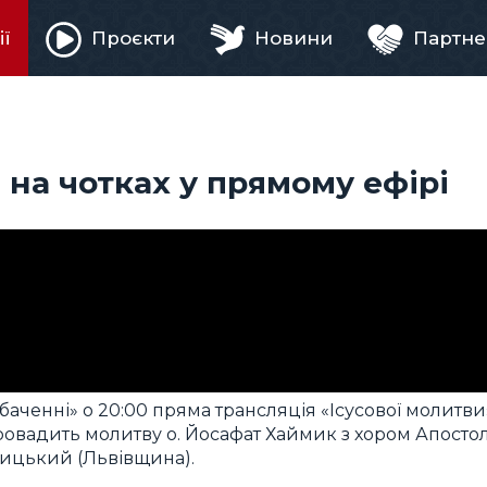
ії
Проєкти
Новини
Партне
ня
 на чотках у прямому ефірі
баченні» о 20:00 пряма трансляція «Ісусової молитви
ровадить молитву о. Йосафат Хаймик з хором Апосто
тицький (Львівщина).