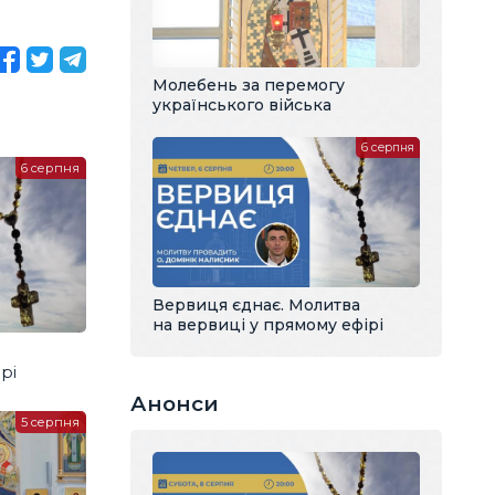
Молебень за перемогу
українського війська
6 серпня
6 серпня
Вервиця єднає. Молитва
на вервиці у прямому ефірі
рі
Анонси
5 серпня