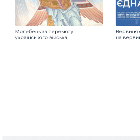
Молебень за перемогу
Вервиця 
українського війська
на вервиц