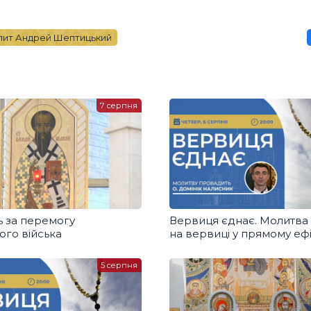
ит Андрей Шептицький
7 серпня
 за перемогу
Вервиця єднає. Молитва
ого війська
на вервиці у прямому ефі
5 серпня