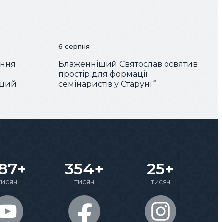
6 серпня
ення
Блаженніший Святослав освятив
простір для формації
іший
семінаристів у Старуні
87+
354+
25+
тисяч
тисяч
тисяч