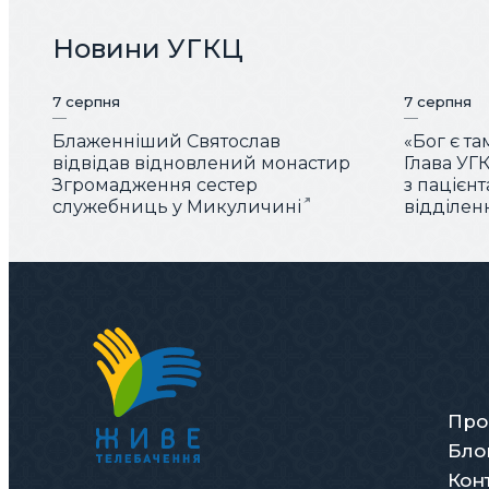
Новини УГКЦ
7 серпня
7 серпня
Блаженніший Святослав
«Бог є та
відвідав відновлений монастир
Глава УГК
Згромадження сестер
з пацієн
служебниць у Микуличині
відділен
Про
Бло
Кон