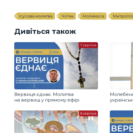
Ісусова молитва
Чотки
Молимося
Митропол
Дивіться також
7 серпня
Вервиця єднає. Молитва
Молебень
на вервиці у прямому ефірі
українськ
6 серпня