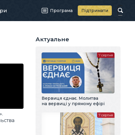
ри
Програма
Підтримати
Актуальне
7 серпня
Вервиця єднає. Молитва
на вервиці у прямому ефірі
».
7 серпня
льства