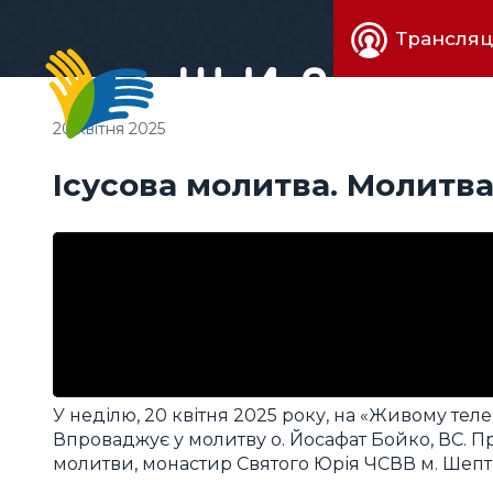
Живе
Трансляц
телебачен
20 квітня 2025
Ісусова молитва. Молитва
У неділю, 20 квітня 2025 року, на «Живому теле
Впроваджує у молитву о. Йосафат Бойко, ВС. П
молитви, монастир Святого Юрія ЧСВВ м. Шеп