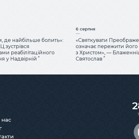
6 серпня
м, де найбільше болить»:
«Святкувати Преображ
Ц зустрівся
означає пережити його
тами реабілітаційного
з Христом», — Блаженн
ня у Надвірній
Святослав
2
 нас
г
такти