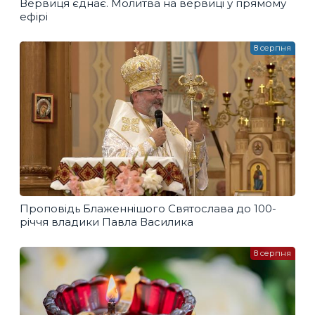
Вервиця єднає. Молитва на вервиці у прямому
ефірі
8 серпня
Проповідь Блаженнішого Святослава до 100-
річчя владики Павла Василика
8 серпня