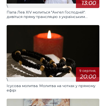
13:00
\
Папа Лев XIV молиться "Ангел Господній":
дивіться пряму трансляцію з українським
перекладом
9 серпня,
20:00
\
Ісусова молитва. Молитва на чотках у прямому
ефірі