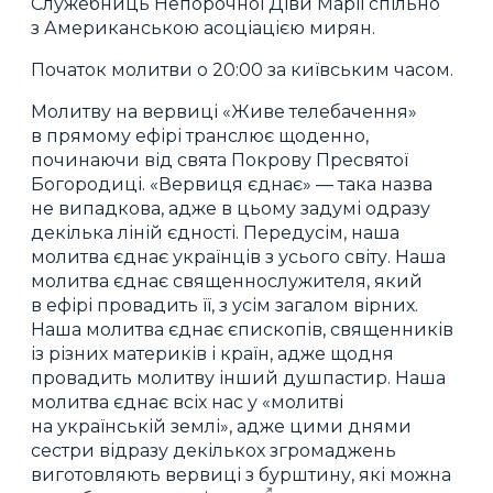
Служебниць Непорочної Діви Марії спільно
з Американською асоціацією мирян.
Початок молитви о 20:00 за київським часом.
Молитву на вервиці «Живе телебачення»
в прямому ефірі транслює щоденно,
починаючи від свята Покрову Пресвятої
Богородиці. «Вервиця єднає» — така назва
не випадкова, адже в цьому задумі одразу
декілька ліній єдності. Передусім, наша
молитва єднає українців з усього світу. Наша
молитва єднає священнослужителя, який
в ефірі провадить її, з усім загалом вірних.
Наша молитва єднає єпископів, священників
із різних материків і країн, адже щодня
провадить молитву інший душпастир. Наша
молитва єднає всіх нас у «молитві
на українській землі», адже цими днями
сестри відразу декількох згромаджень
виготовляють вервиці з бурштину, які можна