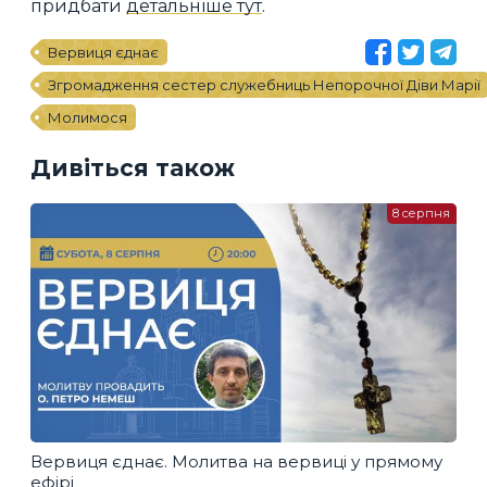
придбати
детальніше тут
.
Вервиця єднає
Згромадження сестер служебниць Непорочної Діви Марії
Молимося
Дивіться також
8 серпня
Вервиця єднає. Молитва на вервиці у прямому
ефірі