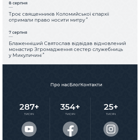
8 серпня
Троє священників Коломийської єпархії
отримали право носити митру
7 серпня
Блаженніший Святослав відвідав відновлений
монастир Згромадження сестер служебниць
у Микуличині
Про нас
Блог
Контакти
287+
354+
25+
тисяч
тисяч
тисяч