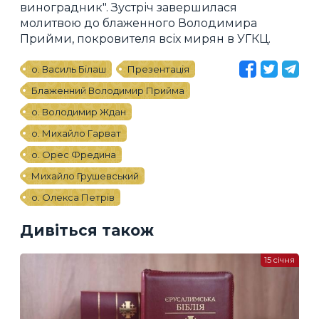
виноградник". Зустріч завершилася
молитвою до блаженного Володимира
Прийми, покровителя всіх мирян в УГКЦ.
о. Василь Білаш
Презентація
Блаженний Володимир Прийма
о. Володимир Ждан
о. Михайло Гарват
о. Орес Фредина
Михайло Грушевський
о. Олекса Петрів
Дивіться також
15 січня