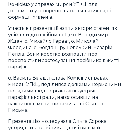
Комісією у справах мирян УГКЦ, для
допомоги у створенні парафіяльних рад і
формації їх членів.
Участь в презентації взяли автори статей, які
увійшли до посібника. Це о. Володимир
Ждан, о. Михайло Гарват, о. Миколай
Фредина, о. Богдан Грушевський, Назарій
Петрів. Вони коротко розповіли про
перспективи застосування посібника в житті
парафії.
о. Василь Білаш, голова Комісії у справах
мирян УГКЦ, поділився деякими корисними
порадами щодо організації зустрічі
парафіяльної ради, наголосивши на
важливості молитви та читанні Святого
Письма.
Презентацію модерувала Ольга Сорока,
упорядник посібника "Ідіть і ви в мій