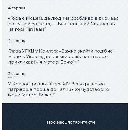
4 серпня
«Гора є місцем, де людина особливо відкриває
Божу присутність», — Блаженніший Святослав
на горі Піп Іван
2 серпня
Глава УГКЦ у Крилосі: «Важко знайти подібне
місце в Україні, де стільки років наш народ
прикликає ім’я Матері Божої»
2 серпня
У Крилосі розпочалася XIV Всеукраїнська
патріарша проща до Галицької чудотворної
ікони Матері Божої
Про нас
Блог
Контакти