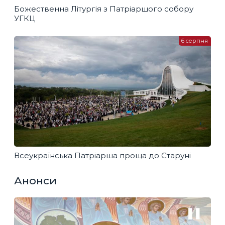
Божественна Літургія з Патріаршого собору
УГКЦ
6 серпня
Всеукраїнська Патріарша проща до Старуні
Анонси